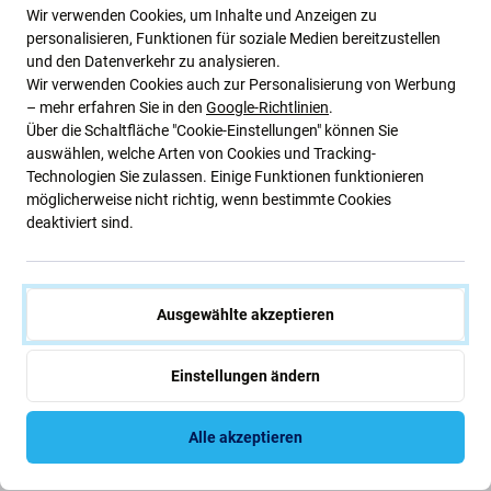
Haltbarkeit trifft auf elegantes Design
Wir verwenden Cookies, um Inhalte und Anzeigen zu
personalisieren, Funktionen für soziale Medien bereitzustellen
für Ihr Gerät
und den Datenverkehr zu analysieren.
Wir verwenden Cookies auch zur Personalisierung von Werbung
Hauptmerkmale:
– mehr erfahren Sie in den
Google-Richtlinien
.
Über die Schaltfläche "Cookie-Einstellungen" können Sie
auswählen, welche Arten von Cookies und Tracking-
Schutz auf Militärniveau:
Entwickelt mit
Technologien Sie zulassen. Einige Funktionen funktionieren
Luftpolstertechnologie für ultimative
möglicherweise nicht richtig, wenn bestimmte Cookies
deaktiviert sind.
Stoßdämpfung.
Schlankes Profil:
Behält die schlanke Form Ihres
Geräts bei und bietet gleichzeitig robusten Schutz
vor Stürzen und Stößen.
Ausgewählte akzeptieren
Carbonfaser-Design:
Verleiht Ihrem Gerät einen
Hauch von Stil und Griffigkeit und verbessert sowohl
Einstellungen ändern
die Ästhetik als auch die Handhabung.
Präzise Aussparungen:
Ermöglicht einfachen
Alle akzeptieren
Zugriff auf Anschlüsse und Tasten, ohne den Schutz
zu beeinträchtigen.