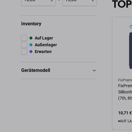
TOP
Inventory
Auf Lager
Außenlager
Erwarten
Gerätemodell
FixPrem
FixPre
Silikonh
(7th, 8t
10,71 €
AUF LA