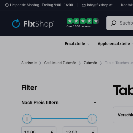
Zum Hauptinhalt springen
Helpdesk: Montag - Freitag 9:00 - 16:00
info@fixshop.at
Kontak
Over
1000
reviews
Ersatzteile
Apple ersatzteile
Startseite
Geräte und Zubehör
Zubehör
Tablet-Taschen un
Tab
Filter
Nach Preis filtern
Verschl
-
€
€