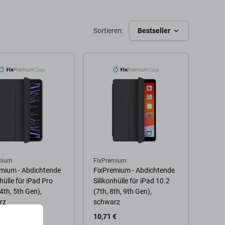
Sortieren:
Bestseller
mium
FixPremium
mium - Abdichtende
FixPremium - Abdichtende
hülle für iPad Pro
Silikonhülle für iPad 10.2
(4th, 5th Gen),
(7th, 8th, 9th Gen),
rz
schwarz
10,71 €