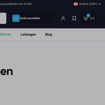
ung innerhalb von 24 Std.
Austria, EUR €
0
0 €
Gerät auswählen
AirPods
Leitungen
Blog
len