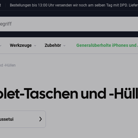
t
Bestellungen bis 13:00 Uhr versenden wir noch am selben Tag mit DPD. Liefer
Werkzeuge
Zubehör
Generalüberholte iPhones und 
d -Hüllen
let-Taschen und -Hül
ussetui