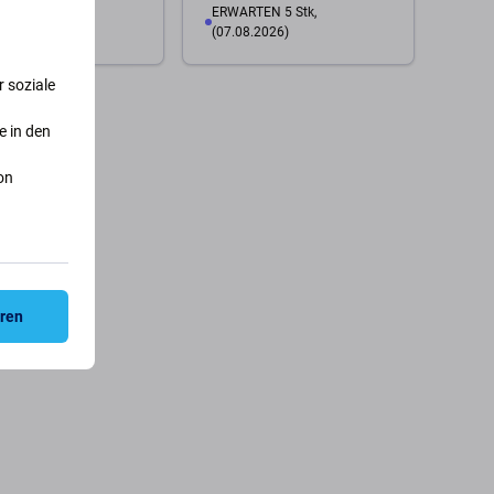
ERWARTEN 5 Stk,
AGER 1 Stk
(07.08.2026)
 soziale
 Warenkorb
Zum Warenkorb
e in den
on
eren