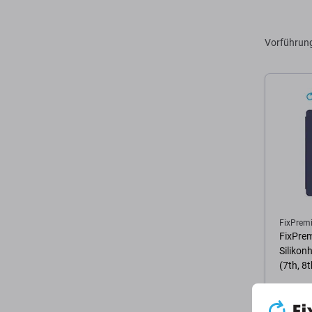
Zum 
Vorführun
FixPrem
FixPre
Silikonh
(7th, 8t