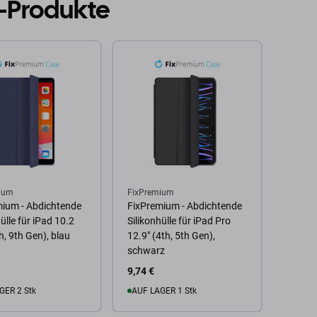
-Produkte
ium
FixPremium
mium - Abdichtende
FixPremium - Abdichtende
ülle für iPad 10.2
Silikonhülle für iPad Pro
h, 9th Gen), blau
12.9" (4th, 5th Gen),
schwarz
9,74 €
GER 2 Stk
AUF LAGER 1 Stk