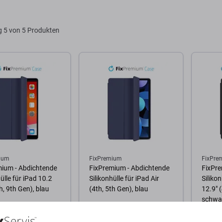
Warenkorb
Zum Warenkorb
g
5 von 5 Produkten
ium
FixPremium
FixPre
mium - Abdichtende
FixPremium - Abdichtende
FixPre
ülle für iPad 10.2
Silikonhülle für iPad Air
Silikon
h, 9th Gen), blau
(4th, 5th Gen), blau
12.9" 
schwa