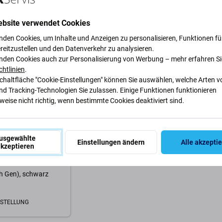
9,74 €
9,74 €
GER 2 Stk
NACHESTELLUNG
AUF L
ebsite verwendet Cookies
nden Cookies, um Inhalte und Anzeigen zu personalisieren, Funktionen für
Warenkorb
Zum Warenkorb
Zum
reitzustellen und den Datenverkehr zu analysieren.
nden Cookies auch zur Personalisierung von Werbung – mehr erfahren Si
chtlinien
.
Schaltfläche "Cookie-Einstellungen" können Sie auswählen, welche Arten v
nd Tracking-Technologien Sie zulassen. Einige Funktionen funktionieren
eise nicht richtig, wenn bestimmte Cookies deaktiviert sind.
usgewählte
Einstellungen ändern
Alle akzepti
ium
kzeptieren
mium - Abdichtende
ülle für iPad Air
th Gen), schwarz
STELLUNG