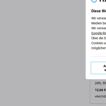
10,71 €
AUF LA
Diese W
Wir verwe
Zum 
Medien be
Wir verwe
Google-Ri
Über die 
Cookies u
möglicherw
A
FixPrem
a
FixPre
Silikonh
(4th, 5
12,66 €
NACHE