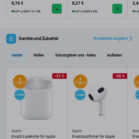
8,76 €
8,27 €
2,4
AUF LAGER 10+ Stk
AUF LAGER 4 Stk
AU
Geräte und Zubehör
Komplettes Angebot
Geräte
Hüllen
Schutzgläser und -folien
Aufladen
-31 %
-26 %
Apple
Apple
App
Ersatz-Ladehülle für Apple
Ersatzkopfhörer für Apple
Ers