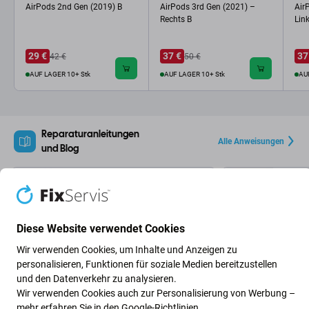
AirPods 2nd Gen (2019) B
AirPods 3rd Gen (2021) –
Air
Rechts B
Lin
29 €
37 €
37
42 €
50 €
AUF LAGER 10+ Stk
AUF LAGER 10+ Stk
AU
Reparaturanleitungen
Alle Anweisungen
und Blog
Apple iPhone 5
Apple i
Austauschen des iPhone 5 LCD-
Austau
Bildschirms
LCD-Ki
1 stunde
40-
mittlerer
Stre
Diese Website verwendet Cookies
Wir verwenden Cookies, um Inhalte und Anzeigen zu
personalisieren, Funktionen für soziale Medien bereitzustellen
Neueste Blogartikel
und den Datenverkehr zu analysieren.
Wir verwenden Cookies auch zur Personalisierung von Werbung –
mehr erfahren Sie in den
Google-Richtlinien
.