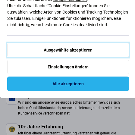
Über die Schaltfläche "Cookie-Einstellungen" können Sie
auswählen, welche Arten von Cookies und Tracking-Technologien
Sie zulassen. Einige Funktionen funktionieren möglicherweise
nicht richtig, wenn bestimmte Cookies deaktiviert sind.
iS900
So laden Sie Ihr
Kameraobjektiv-
Handy richtig:
Ausgewählte akzeptieren
Reiniger: Klare Fotos
Praktische Tipps und
ohne Schmutz
unverzichtbares
Weiterlesen
Weiterlesen
Einstellungen ändern
Zubehör
Alle akzeptieren
Europäisches Unternehmen
Wir sind ein angesehenes europäisches Unternehmen, das sich
hohen Qualitätsstandards, schneller Lieferung und exzellentem
Kundenservice verschrieben hat.
10+ Jahre Erfahrung
Mit über einem Jahrzehnt Erfahrung verstehen wir genau die