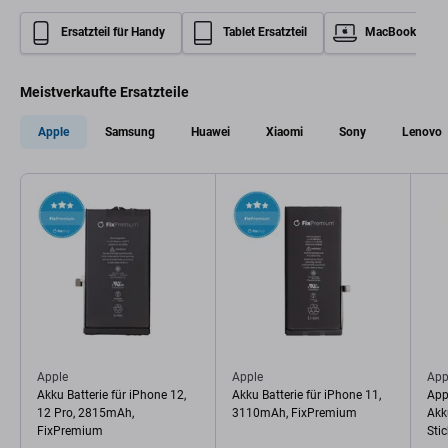
Ersatzteil für Handy
Tablet Ersatzteil
MacBook Ersatz
Meistverkaufte Ersatzteile
Apple
Samsung
Huawei
Xiaomi
Sony
Lenovo
Apple
Apple
App
Akku Batterie für iPhone 12,
Akku Batterie für iPhone 11,
App
12 Pro, 2815mAh,
3110mAh, FixPremium
Akku
FixPremium
Stic