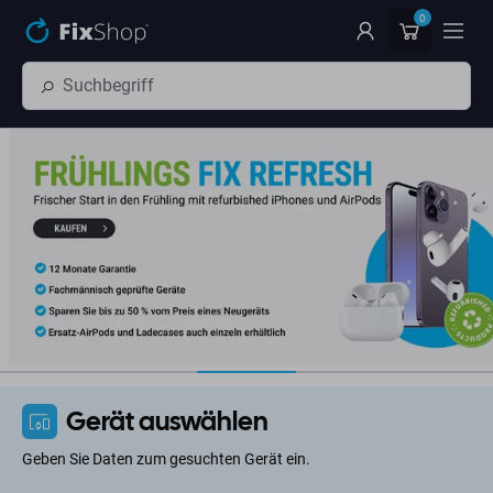
Zum Hauptinhalt springen
Professioneller Shop mit Ersatzteilen für Handys und Elektronik
0
Gerät auswählen
Geben Sie Daten zum gesuchten Gerät ein.