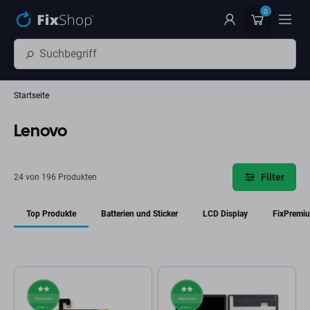
Zum Hauptinhalt springen
0
Startseite
Lenovo
Filter
24 von 196 Produkten
Top Produkte
Batterien und Sticker
LCD Display
FixPremi