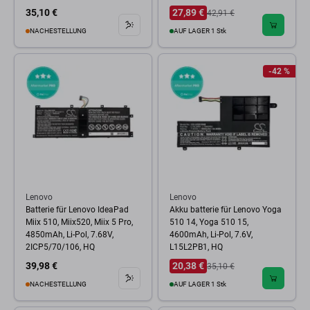
35,10 €
27,89 €
42,91 €
NACHESTELLUNG
AUF LAGER 1 Stk
-42 %
Lenovo
Lenovo
Batterie für Lenovo IdeaPad
Akku batterie für Lenovo Yoga
Miix 510, Miix520, Miix 5 Pro,
510 14, Yoga 510 15,
4850mAh, Li-Pol, 7.68V,
4600mAh, Li-Pol, 7.6V,
2ICP5/70/106, HQ
L15L2PB1, HQ
39,98 €
20,38 €
35,10 €
NACHESTELLUNG
AUF LAGER 1 Stk