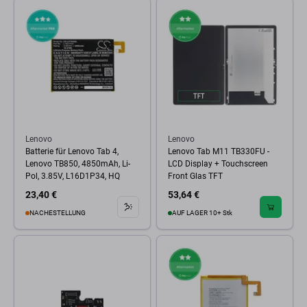
Lenovo
Lenovo
Batterie für Lenovo Tab 4,
Lenovo Tab M11 TB330FU -
Lenovo TB850, 4850mAh, Li-
LCD Display + Touchscreen
Pol, 3.85V, L16D1P34, HQ
Front Glas TFT
23,40 €
53,64 €
NACHESTELLUNG
AUF LAGER 10+ Stk