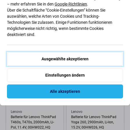
Lenovo
Lenovo
– mehr erfahren Sie in den
Google-Richtlinien
.
Lenovo Tab M10 TB-X605, TB-
Akku batterie für Lenovo
Über die Schaltfläche "Cookie-Einstellungen" können Sie
X306 ,TB-X505 - Akku Batterie
Thinkpad X1 Carbon G9, G10,
L18D1P32 4850mAh
X1 Yoga Gen 6, 7, 3600mAh,
auswählen, welche Arten von Cookies und Tracking-
Li-Pol, 15.44V, 5B10W13973,
Technologien Sie zulassen. Einige Funktionen funktionieren
HQ
möglicherweise nicht richtig, wenn bestimmte Cookies
16,57 €
29,16 €
deaktiviert sind.
50,71 €
AUF LAGER 10+ Stk
AUF LAGER 1 Stk
Ausgewählte akzeptieren
-35 %
Einstellungen ändern
Alle akzeptieren
Lenovo
Lenovo
Batterie für Lenovo ThinkPad
Batterie für Lenovo ThinkPad
T460s, T470s, 2000mAh, Li-
Yoga 260, 2900mAh, Li-Ion,
Pol, 11.4V, 00HW022, HQ
15.2V, 00HW026, HQ