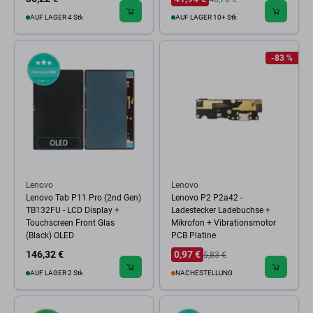
AUF LAGER 4 Stk
AUF LAGER 10+ Stk
-83 %
Lenovo
Lenovo
Lenovo Tab P11 Pro (2nd Gen)
Lenovo P2 P2a42 -
TB132FU - LCD Display +
Ladestecker Ladebuchse +
Touchscreen Front Glas
Mikrofon + Vibrationsmotor
(Black) OLED
PCB Platine
146,32 €
0,97 €
5,83 €
AUF LAGER 2 Stk
NACHESTELLUNG