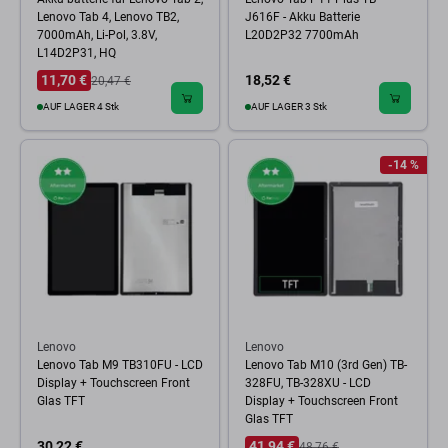
Lenovo Tab 4, Lenovo TB2,
J616F - Akku Batterie
7000mAh, Li-Pol, 3.8V,
L20D2P32 7700mAh
L14D2P31, HQ
11,70 €
18,52 €
20,47 €
AUF LAGER 4 Stk
AUF LAGER 3 Stk
-14 %
Lenovo
Lenovo
Lenovo Tab M9 TB310FU - LCD
Lenovo Tab M10 (3rd Gen) TB-
Display + Touchscreen Front
328FU, TB-328XU - LCD
Glas TFT
Display + Touchscreen Front
Glas TFT
30,22 €
41,94 €
48,76 €