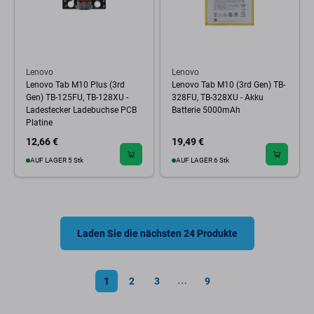
Lenovo
Lenovo
Lenovo Tab M10 Plus (3rd
Lenovo Tab M10 (3rd Gen) TB-
Gen) TB-125FU, TB-128XU -
328FU, TB-328XU - Akku
Ladestecker Ladebuchse PCB
Batterie 5000mAh
Platine
12,66 €
19,49 €
AUF LAGER 5 Stk
AUF LAGER 6 Stk
Laden Sie die nächsten 24 Produkte
1
2
3
9
⋯