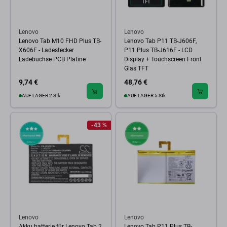
Lenovo
Lenovo
Lenovo Tab M10 FHD Plus TB-
Lenovo Tab P11 TB-J606F,
X606F - Ladestecker
P11 Plus TB-J616F - LCD
Ladebuchse PCB Platine
Display + Touchscreen Front
Glas TFT
9,74 €
48,76 €
AUF LAGER 2 Stk
AUF LAGER 5 Stk
-43 %
Lenovo
Lenovo
Akku batterie für Lenovo Tab 2,
Lenovo Tab P11 Plus TB-