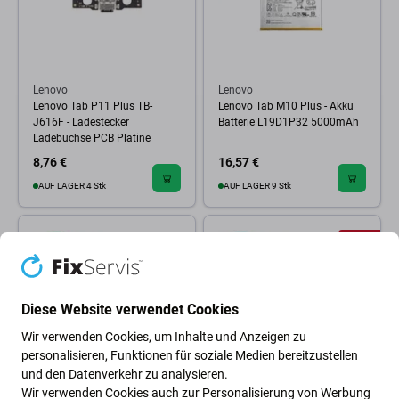
Lenovo
Lenovo
Lenovo Tab P11 Plus TB-
Lenovo Tab M10 Plus - Akku
J616F - Ladestecker
Batterie L19D1P32 5000mAh
Ladebuchse PCB Platine
8,76 €
16,57 €
AUF LAGER 4 Stk
AUF LAGER 9 Stk
-42 %
Diese Website verwendet Cookies
Wir verwenden Cookies, um Inhalte und Anzeigen zu
personalisieren, Funktionen für soziale Medien bereitzustellen
und den Datenverkehr zu analysieren.
Wir verwenden Cookies auch zur Personalisierung von Werbung