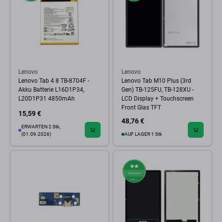
Lenovo
Lenovo
Lenovo Tab 4 8 TB-8704F -
Lenovo Tab M10 Plus (3rd
Akku Batterie L16D1P34,
Gen) TB-125FU, TB-128XU -
L20D1P31 4850mAh
LCD Display + Touchscreen
Front Glas TFT
15,59 €
48,76 €
ERWARTEN 2 Stk,
(01.09.2026)
AUF LAGER 1 Stk