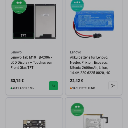
Lenovo
Lenovo
Lenovo Tab M10 TB-X306 -
Akku batterie für Lenovo,
LCD Display + Touchscreen
Neebo, Prixton, Ecovacs,
Front Glas TFT
Ultenic, 2600mAh, Li-Ion,
14.4V, 220-6225-0020, HQ
33,15 €
22,42 €
AUF LAGER 3 Stk
NACHESTELLUNG