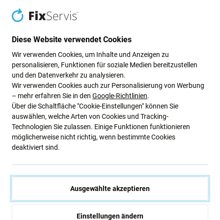
Diese Website verwendet Cookies
Wir verwenden Cookies, um Inhalte und Anzeigen zu
personalisieren, Funktionen für soziale Medien bereitzustellen
Grüne Ideen
und den Datenverkehr zu analysieren.
Wir verwenden Cookies auch zur Personalisierung von Werbung
Wir optimieren ständig unseren CO2-Fußabdruck, um
– mehr erfahren Sie in den
Google-Richtlinien
.
unseren Planeten zu schützen. Erfahren Sie mehr darüber,
Über die Schaltfläche "Cookie-Einstellungen" können Sie
wie wir unsere Prozesse anpassen, um unseren
auswählen, welche Arten von Cookies und Tracking-
Fußabdruck zu verringern.
Technologien Sie zulassen. Einige Funktionen funktionieren
möglicherweise nicht richtig, wenn bestimmte Cookies
Weiterlesen
deaktiviert sind.
Newsletter-Fix
Ausgewählte akzeptieren
Abonnieren Sie den regelmäßigen Newsletter über Rabatte und
Neuigkeiten.
Einstellungen ändern