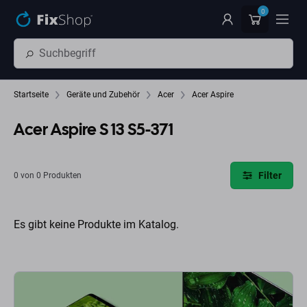
Zum Hauptinhalt springen
0
Startseite
Geräte und Zubehör
Acer
Acer Aspire
Acer Aspire S 13 S5-371
Filter
0 von 0 Produkten
Es gibt keine Produkte im Katalog.