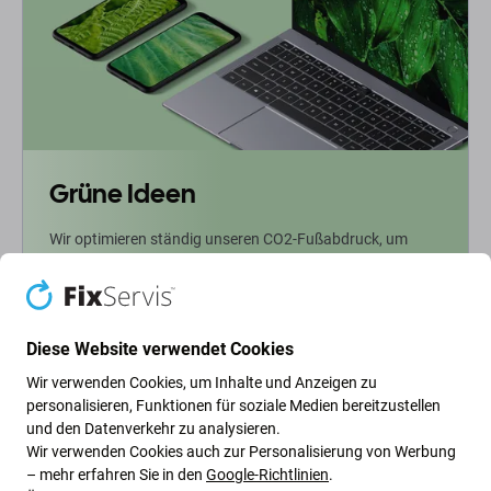
Grüne Ideen
Wir optimieren ständig unseren CO2-Fußabdruck, um
unseren Planeten zu schützen. Erfahren Sie mehr darüber,
wie wir unsere Prozesse anpassen, um unseren
Fußabdruck zu verringern.
Diese Website verwendet Cookies
Weiterlesen
Wir verwenden Cookies, um Inhalte und Anzeigen zu
personalisieren, Funktionen für soziale Medien bereitzustellen
und den Datenverkehr zu analysieren.
Newsletter-Fix
Wir verwenden Cookies auch zur Personalisierung von Werbung
– mehr erfahren Sie in den
Google-Richtlinien
.
Abonnieren Sie den regelmäßigen Newsletter über Rabatte und