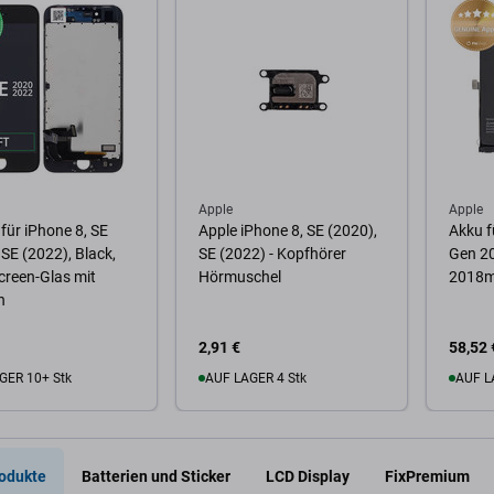
Apple
Apple
 für iPhone 8, SE
Apple iPhone 8, SE (2020),
Akku f
 SE (2022), Black,
SE (2022) - Kopfhörer
Gen 20
reen-Glas mit
Hörmuschel
2018m
n
2,91 €
58,52 
GER 10+ Stk
AUF LAGER 4 Stk
AUF L
Warenkorb
Zum Warenkorb
Zum
odukte
Batterien und Sticker
LCD Display
FixPremium