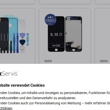
Warenkorb
Zum Warenkorb
Zum
Apple
Apple
 für iPhone 8, SE
Display In-Cell für iPhone 8,
Apple 
 SE (2022), Black,
SE (2020), SE (2022),
2020) 
reen-Glas mit
Black, Touchscreen-Glas
Proxim
 Klebemittel
mit Rahmen, FixPremium
ebsite verwendet Cookies
ve), Gehärtetes
erkzeuge,
nden Cookies, um Inhalte und Anzeigen zu personalisieren, Funktionen für
16,57 €
4,86 €
ished
reitzustellen und den Datenverkehr zu analysieren.
GER 1 Stk
AUF LAGER 10+ Stk
AUF L
nden Cookies auch zur Personalisierung von Werbung – mehr erfahren Si
chtlinien
.