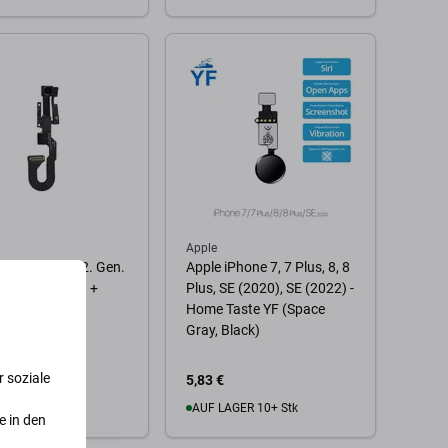
 Warenkorb
Zum Warenkorb
Apple
iPhone 8, SE (2. Gen.
Apple iPhone 7, 7 Plus, 8, 8
- Frontkamera +
Plus, SE (2020), SE (2022) -
ity Sensor
Home Taste YF (Space
Gray, Black)
 soziale
5,83 €
AGER 10+ Stk
AUF LAGER 10+ Stk
e in den