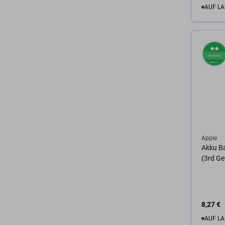
AUF LA
Zum 
Apple
Akku Ba
(3rd G
8,27 €
AUF LA