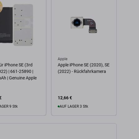
Apple
Apple
ür iPhone SE (3rd
Apple iPhone SE (2020), SE
Displ
22) | 661-25890 |
(2022) - Rückfahrkamera
(2020
Ah | Genuine Apple
Touch
Rahme
(Adhe
Glas,
€
12,66 €
16,57
AGER 9 Stk
AUF LAGER 3 Stk
Zu
 Warenkorb
Zum Warenkorb