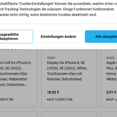
Schaltfläche "Cookie-Einstellungen" können Sie auswählen, welche Arten v
Warenkorb
Zum Warenkorb
Zum
nd Tracking-Technologien Sie zulassen. Einige Funktionen funktionieren
eise nicht richtig, wenn bestimmte Cookies deaktiviert sind.
usgewählte
Einstellungen ändern
Alle akzepti
kzeptieren
Apple
Apple
In-Cell für iPhone 8,
Display für iPhone 8, SE
Apple i
0), SE (2022),
(2020), SE (2022), White,
Plus, 
Touchscreen-Glas
Touchscreen-Glas mit
Home T
men, Klebemittel
Rahmen, Refurbished
White)
ve), Gehärtetes
erkzeuge,
18,52 €
2,91 €
mium
GER 9 Stk
AUF LAGER 5 Stk
AUF L
Warenkorb
Zum Warenkorb
Zum