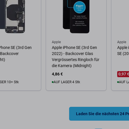
Apple
Apple
Phone SE (3rd Gen
Apple iPhone SE (3rd Gen
Apple 
 Backcover
2022) - Backcover Glas
SE (20
ht)
Vergrössertes Ringloch für
die Kamera (Midnight)
4,86 €
0,97 
GER 10+ Stk
AUF LAGER 4 Stk
AUF L
Warenkorb
Zum Warenkorb
Zum
Laden Sie die nächsten 24 P