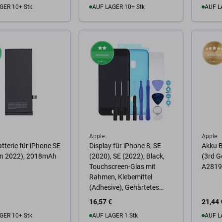
GER 10+ Stk
AUF LAGER 10+ Stk
AUF L
Warenkorb
Zum Warenkorb
Zum
Apple
Apple
tterie für iPhone SE
Display für iPhone 8, SE
Akku B
en 2022), 2018mAh
(2020), SE (2022), Black,
(3rd G
Touchscreen-Glas mit
A2819,
Rahmen, Klebemittel
(Adhesive), Gehärtetes
Glas, Werkzeuge
16,57 €
21,44 
GER 10+ Stk
AUF LAGER 1 Stk
AUF L