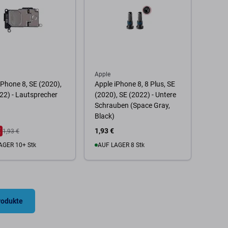
Apple
iPhone 8, SE (2020),
Apple iPhone 8, 8 Plus, SE
22) - Lautsprecher
(2020), SE (2022) - Untere
Schrauben (Space Gray,
Black)
€
1,93 €
1,93 €
AGER 10+ Stk
AUF LAGER 8 Stk
 Warenkorb
Zum Warenkorb
rodukte