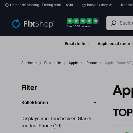
Zum Hauptinhalt springen
Helpdesk: Montag - Freitag 9:00 - 16:00
info@fixshop.at
Kontak
Over
1000
reviews
Ersatzteile
Apple ersatzteile
Startseite
Ersatzteile
Apple
iPhone
Apple iPhone SE 
App
Filter
Kollektionen
TOP
Displays und Touchscreen-Gläser
für das iPhone (10)