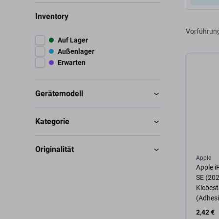
Inventory
Vorführun
Auf Lager
Außenlager
Erwarten
Gerätemodell
Kategorie
Originalität
Apple
Apple i
SE (202
Klebest
(Adhesi
2,42 €