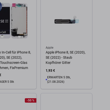
Apple
 In-Cell für iPhone 8,
Apple iPhone 8, SE (2020),
20), SE (2022),
SE (2022) - Staub
 Touchscreen-Glas
Kopfhörer Gitter
ahmen, FixPremium
1,93 €
€
ERWARTEN 5 Stk,
AGER 5 Stk
(21.08.2026)
 Warenkorb
-50 %
Zum Warenkorb