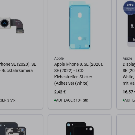
Apple
Apple
Phone SE (2020), SE
Apple iPhone 8, SE (2020),
Display
 - Rückfahrkamera
SE (2022) - LCD
SE (20
Klebestreifen Sticker
White,
(Adhesive) (White)
mit R
2,42 €
16,57 
GER 3 Stk
AUF LAGER 10+ Stk
AUF L
Warenkorb
Zum Warenkorb
Zum