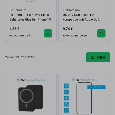
FixPremium
FixPremium
FixPremium FullCover Glass -
USB-C / USB-C kabel, 2 m,
Gehärtetes Glas für iPhone 15
kompatibel mit Apple, bulk
4,86 €
9,74 €
AUF LAGER 7 Stk
AUF LAGER 10+ Stk
Filter
24 von 99 Produkten