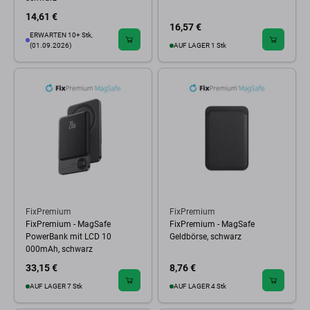
14,61 €
16,57 €
ERWARTEN 10+ Stk,
(01.09.2026)
AUF LAGER 1 Stk
FixPremium
FixPremium
FixPremium - MagSafe
FixPremium - MagSafe
PowerBank mit LCD 10
Geldbörse, schwarz
000mAh, schwarz
33,15 €
8,76 €
AUF LAGER 7 Stk
AUF LAGER 4 Stk