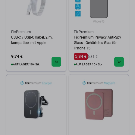
FixPremium
FixPremium
USB-C / USB-C kabel, 2 m,
FixPremium Privacy Anti-Spy
kompatibel mit Apple
Glass - Gehärtetes Glas für
iPhone 15
9,74 €
5,84 €
6,81 €
AUF LAGER 10+ Stk
AUF LAGER 10+ Stk