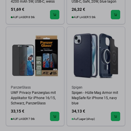
4200 mAh 5W, USB-C, weiss
USB-C, GaN, 20W, blue lagon
51,69 €
26,32 €
AUF LAGER 8 Stk
AUF LAGER 5 Stk
PanzerGlass
Spigen
UWF Privacy Panzerglas mit
Spigen - Hülle Mag Armor mit
Applikator für iPhone 16/15,
MagSafe für iPhone 15, navy
Schwarz, PanzerGlass
blue
33,15 €
34,13 €
AUF LAGER 7 Stk
Auf Lager (shop)