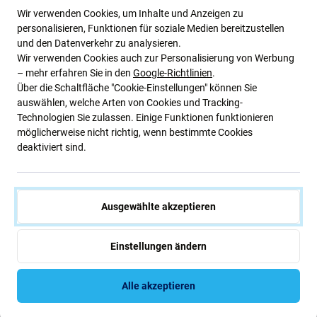
AUF LAGER 1 Stk
AUF LAGER 10+ Stk
Wir verwenden Cookies, um Inhalte und Anzeigen zu
personalisieren, Funktionen für soziale Medien bereitzustellen
und den Datenverkehr zu analysieren.
Wir verwenden Cookies auch zur Personalisierung von Werbung
– mehr erfahren Sie in den
Google-Richtlinien
.
Über die Schaltfläche "Cookie-Einstellungen" können Sie
auswählen, welche Arten von Cookies und Tracking-
Technologien Sie zulassen. Einige Funktionen funktionieren
möglicherweise nicht richtig, wenn bestimmte Cookies
deaktiviert sind.
FixPremium
FixPremium
FixPremium - MagSafe
FixPremium - MagSafe
PowerBank mit Ständer
PowerBank 5000mAh, lila
Ausgewählte akzeptieren
5000mAh, schwarz
15,59 €
14,61 €
Einstellungen ändern
AUF LAGER 3 Stk
AUF LAGER 1 Stk
Alle akzeptieren