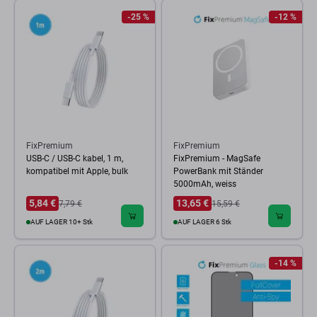
-25 %
-12 %
FixPremium
FixPremium
USB-C / USB-C kabel, 1 m,
FixPremium - MagSafe
kompatibel mit Apple, bulk
PowerBank mit Ständer
5000mAh, weiss
5,84 €
13,65 €
7,79 €
15,59 €
AUF LAGER 10+ Stk
AUF LAGER 6 Stk
-14 %