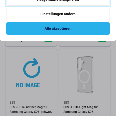
PanzerGlass
SBS
Einstellungen ändern
UWF Panzerglas mit FASTFIT
SBS - Book Wallet Smooth
In-A-Box für Samsung S26,
Case für Samsung Galaxy S26,
Transparent, PanzerGlass
schwarz
Alle akzeptieren
38,98 €
22,42 €
Außenlager
AUF LAGER 1 Stk
SBS
SBS
SBS - Hülle Instinct Mag für
SBS - Hülle Light Mag für
Samsung Galaxy S26, schwarz
Samsung Galaxy S26,