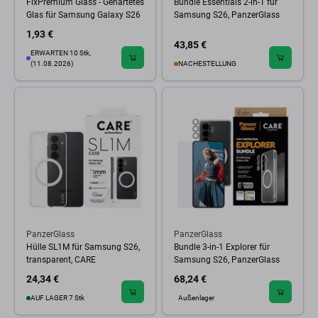
FixPremium Glass - Gehärtetes
Bundle Essentials 2-in-1 für
Glas für Samsung Galaxy S26
Samsung S26, PanzerGlass
1,93 €
43,85 €
ERWARTEN 10 Stk,
(11.08.2026)
NACHESTELLUNG
PanzerGlass
PanzerGlass
Hülle SL1M für Samsung S26,
Bundle 3-in-1 Explorer für
transparent, CARE
Samsung S26, PanzerGlass
24,34 €
68,24 €
AUF LAGER 7 Stk
Außenlager