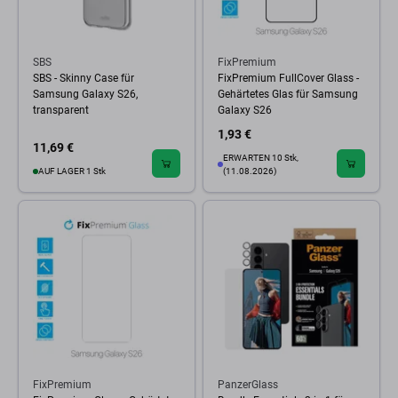
SBS
FixPremium
SBS - Skinny Case für
FixPremium FullCover Glass -
Samsung Galaxy S26,
Gehärtetes Glas für Samsung
transparent
Galaxy S26
1,93 €
11,69 €
ERWARTEN 10 Stk,
AUF LAGER 1 Stk
(11.08.2026)
FixPremium
PanzerGlass