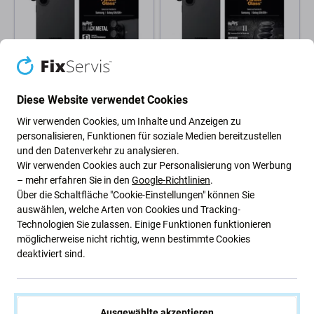
PanzerGlass
PanzerGlass
Diese Website verwendet Cookies
Hoops Kameraobjektivschutz
Hoops Ceramic II
für Samsung S26/S26+,
Kameraobjektivschutz für
Wir verwenden Cookies, um Inhalte und Anzeigen zu
Schwarz, PanzerGlass
Samsung S26/S26+, Schwarz,
personalisieren, Funktionen für soziale Medien bereitzustellen
PanzerGlass
und den Datenverkehr zu analysieren.
19,46 €
24,34 €
Wir verwenden Cookies auch zur Personalisierung von Werbung
– mehr erfahren Sie in den
Google-Richtlinien
.
AUF LAGER 8 Stk
Außenlager
Über die Schaltfläche "Cookie-Einstellungen" können Sie
auswählen, welche Arten von Cookies und Tracking-
Technologien Sie zulassen. Einige Funktionen funktionieren
möglicherweise nicht richtig, wenn bestimmte Cookies
deaktiviert sind.
Ausgewählte akzeptieren