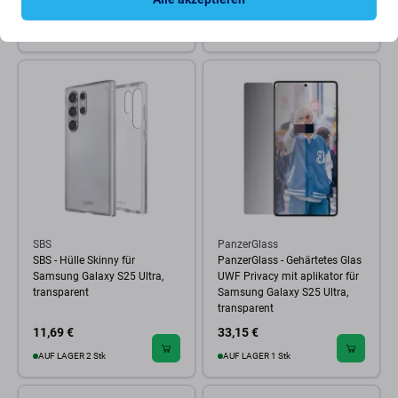
33,15 €
21,44 €
AUF LAGER 2 Stk
AUF LAGER 10+ Stk
SBS
PanzerGlass
SBS - Hülle Skinny für
PanzerGlass - Gehärtetes Glas
Samsung Galaxy S25 Ultra,
UWF Privacy mit aplikator für
transparent
Samsung Galaxy S25 Ultra,
transparent
11,69 €
33,15 €
AUF LAGER 2 Stk
AUF LAGER 1 Stk