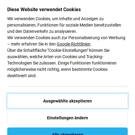
Spigen
SBS
Spigen - Hülle Ultra Hybrid für
SBS - Hülle Light Mag für
Diese Website verwendet Cookies
Samsung Galaxy S25 Ultra,
Samsung Galaxy S25 Ultra,
Wir verwenden Cookies, um Inhalte und Anzeigen zu
Crystal Clear
transparent
personalisieren, Funktionen für soziale Medien bereitzustellen
21,44 €
21,44 €
und den Datenverkehr zu analysieren.
Auf Lager (shop)
AUF LAGER 2 Stk
Wir verwenden Cookies auch zur Personalisierung von Werbung
– mehr erfahren Sie in den
Google-Richtlinien
.
Über die Schaltfläche "Cookie-Einstellungen" können Sie
auswählen, welche Arten von Cookies und Tracking-
Technologien Sie zulassen. Einige Funktionen funktionieren
möglicherweise nicht richtig, wenn bestimmte Cookies
deaktiviert sind.
Ausgewählte akzeptieren
PanzerGlass
PanzerGlass
PanzerGlass - Gehärtetes Glas
PanzerGlass - Kameraobjektiv-
Einstellungen ändern
UWF mit aplikator für
Schutzhülle Hoops für
Samsung Galaxy S25 Ultra,
Samsung Galaxy S25 Ultra,
transparent
transparent
Alle akzeptieren