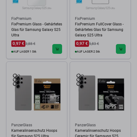
FixPremium
FixPremium
FixPremium Glass - Gehärtetes
FixPremium FullCover Glass -
Glas für Samsung Galaxy S25
Gehärtetes Glas für Samsung
Ultra
Galaxy S25 Ultra
0,97 €
0,97 €
3,88 €
5,83 €
AUF LAGER 1 Stk
AUF LAGER 2 Stk
PanzerGlass
PanzerGlass
Kameralinsenschutz Hoops
Kameralinsenschutz Hoops
für Samsung S25 Ultra,
Ceramic für Samsung S25