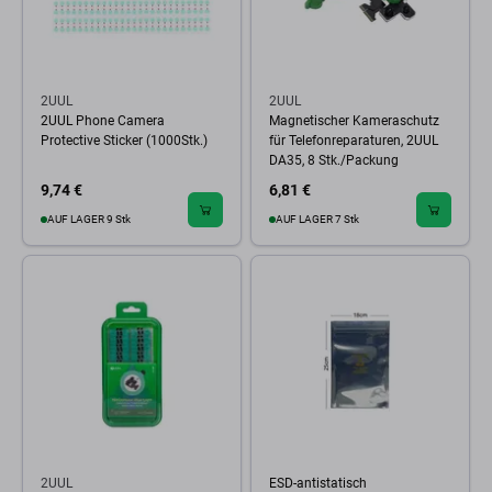
2UUL
2UUL
2UUL Phone Camera
Magnetischer Kameraschutz
Protective Sticker (1000Stk.)
für Telefonreparaturen, 2UUL
DA35, 8 Stk./Packung
9,74 €
6,81 €
AUF LAGER 9 Stk
AUF LAGER 7 Stk
2UUL
ESD-antistatisch