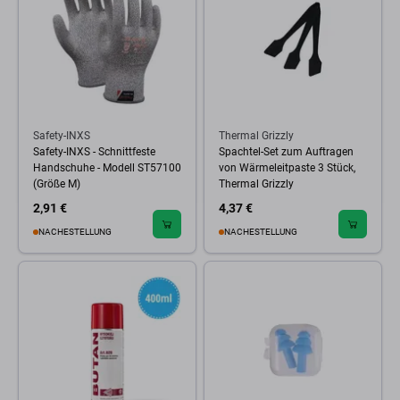
Safety-INXS
Thermal Grizzly
Safety-INXS - Schnittfeste
Spachtel-Set zum Auftragen
Handschuhe - Modell ST57100
von Wärmeleitpaste 3 Stück,
(Größe M)
Thermal Grizzly
2,91 €
4,37 €
NACHESTELLUNG
NACHESTELLUNG