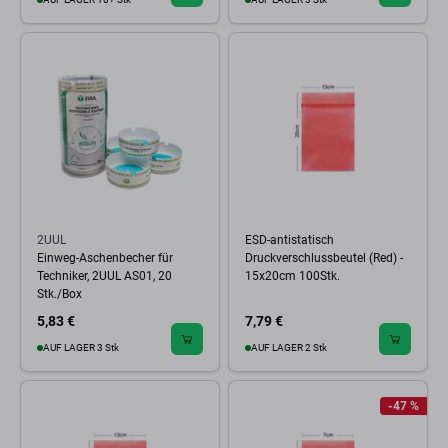
2UUL
ESD-antistatisch
Einweg-Aschenbecher für
Druckverschlussbeutel (Red) -
Techniker, 2UUL AS01, 20
15x20cm 100Stk.
Stk./Box
5,83 €
7,79 €
AUF LAGER 3 Stk
AUF LAGER 2 Stk
-47 %