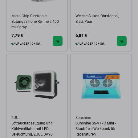
Micro Chip Electronic
Weiche Silikon-Ohrstöpsel,
Butangas hohe Reinheit, 400
Blau, Paar
ml, Spray
7,79 €
6,81 €
AUF LAGER 10+ Stk
AUF LAGER 10+ Stk
2UUL
Sunshine
Lötrauchabsaugung und
Sunshine SS-917C Mini -
Kühlventilator mit LED-
Staubfreie Werkbank für
Beleuchtung, 2UUL DA98
Reparaturen