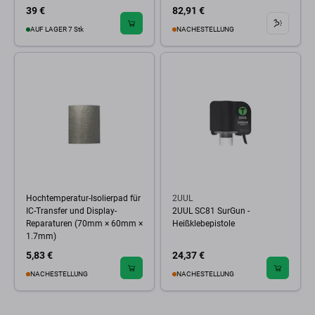
39 €
82,91 €
AUF LAGER 7 Stk
NACHESTELLUNG
Hochtemperatur-Isolierpad für
2UUL
IC-Transfer und Display-
2UUL SC81 SurGun -
Reparaturen (70mm × 60mm ×
Heißklebepistole
1.7mm)
5,83 €
24,37 €
NACHESTELLUNG
NACHESTELLUNG