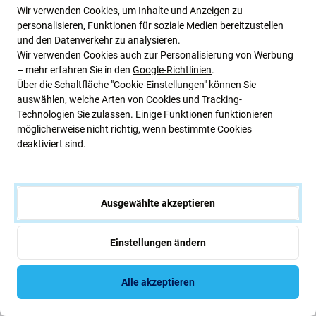
1,93 €
1,93 €
Wir verwenden Cookies, um Inhalte und Anzeigen zu
AUF LAGER 3 Stk
NACHESTELLUNG
personalisieren, Funktionen für soziale Medien bereitzustellen
und den Datenverkehr zu analysieren.
Wir verwenden Cookies auch zur Personalisierung von Werbung
– mehr erfahren Sie in den
Google-Richtlinien
.
Über die Schaltfläche "Cookie-Einstellungen" können Sie
auswählen, welche Arten von Cookies und Tracking-
Technologien Sie zulassen. Einige Funktionen funktionieren
möglicherweise nicht richtig, wenn bestimmte Cookies
deaktiviert sind.
ESD-antistatisch
ESD-antistatisch
Ausgewählte akzeptieren
Druckverschlussbeutel (Print) -
Druckverschlussbeutel (Print) -
7x11cm 50Stk.
23x33cm 10Stk.
2,91 €
1,93 €
Einstellungen ändern
AUF LAGER 10+ Stk
NACHESTELLUNG
Alle akzeptieren