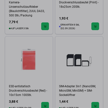
Kamera-
Druckverschlussbeutel (Print) -
Linsenschutzaufkleber
18x25cm 20Stk.
(Blaulichtfilter), 2UUL DA33,
500 Stk./Packung
1,93 €
7,79 €
ERWARTEN 9 Stk,
AUF LAGER 3 Stk
(02.09.2026)
ESD-antistatisch
SIM-Adapter 3in1 (NanoSIM,
Druckverschlussbeutel (Red) -
MicroSIM, MiniSIM) + SIM-
10x15cm 100Stk.
Sockelöffner
3,88 €
1,44 €
AUF LAGER 10+ Stk
AUF LAGER 3 Stk