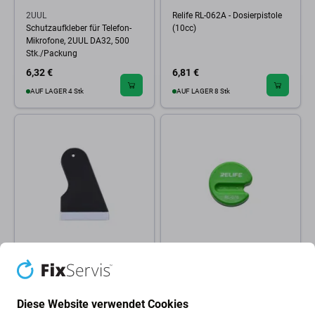
2UUL
Relife RL-062A - Dosierpistole
Schutzaufkleber für Telefon-
(10cc)
Mikrofone, 2UUL DA32, 500
Stk./Packung
6,32 €
6,81 €
AUF LAGER 4 Stk
AUF LAGER 8 Stk
Coms
Relife RL-076 - Magnetisches
Coms - Plastic Sealant
Aufladegerät
Schaber für LCD Protector
Anbringen
Diese Website verwendet Cookies