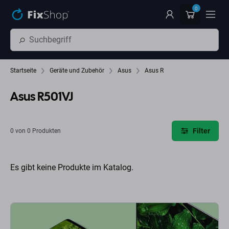
Zum Hauptinhalt springen
0
Startseite
Geräte und Zubehör
Asus
Asus R
Asus R501VJ
Filter
0 von 0 Produkten
Es gibt keine Produkte im Katalog.