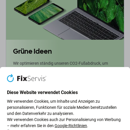
Grüne Ideen
Wir optimieren ständig unseren CO2-Fußabdruck, um
unseren Planeten zu schützen. Erfahren Sie mehr darüber,
wie wir unsere Prozesse anpassen, um unseren
Fußabdruck zu verringern.
Diese Website verwendet Cookies
Weiterlesen
Wir verwenden Cookies, um Inhalte und Anzeigen zu
personalisieren, Funktionen für soziale Medien bereitzustellen
und den Datenverkehr zu analysieren.
Newsletter-Fix
Wir verwenden Cookies auch zur Personalisierung von Werbung
– mehr erfahren Sie in den
Google-Richtlinien
.
Abonnieren Sie den regelmäßigen Newsletter über Rabatte und