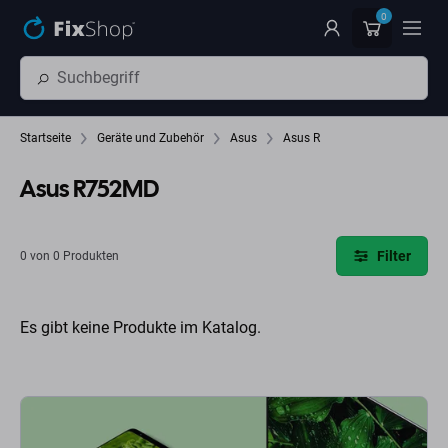
Zum Hauptinhalt springen
0
Startseite
Geräte und Zubehör
Asus
Asus R
Asus R752MD
Filter
0 von 0 Produkten
Es gibt keine Produkte im Katalog.