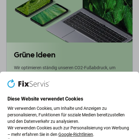
Grüne Ideen
Wir optimieren ständig unseren CO2-Fußabdruck, um
unseren Planeten zu schützen. Erfahren Sie mehr darüber,
wie wir unsere Prozesse anpassen, um unseren
Fußabdruck zu verringern.
Diese Website verwendet Cookies
Weiterlesen
Wir verwenden Cookies, um Inhalte und Anzeigen zu
personalisieren, Funktionen für soziale Medien bereitzustellen
und den Datenverkehr zu analysieren.
Newsletter-Fix
Wir verwenden Cookies auch zur Personalisierung von Werbung
– mehr erfahren Sie in den
Google-Richtlinien
.
Abonnieren Sie den regelmäßigen Newsletter über Rabatte und