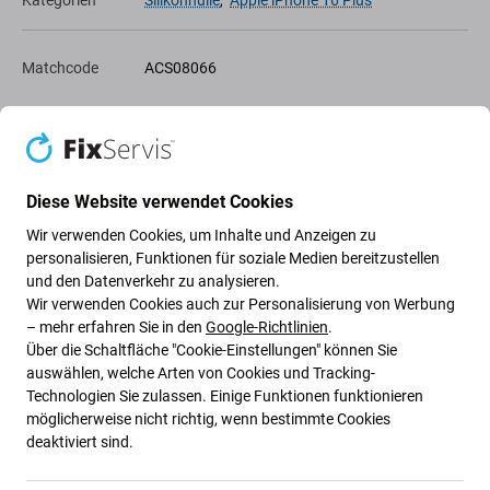
Kategorien
Silikonhülle
,
Apple iPhone 16 Plus
Matchcode
ACS08066
Artikel
1100314070
Diese Website verwendet Cookies
Zur Wunschliste hinzufügen
Wir verwenden Cookies, um Inhalte und Anzeigen zu
personalisieren, Funktionen für soziale Medien bereitzustellen
Teilen
und den Datenverkehr zu analysieren.
Wir verwenden Cookies auch zur Personalisierung von Werbung
Betrachten
– mehr erfahren Sie in den
Google-Richtlinien
.
Über die Schaltfläche "Cookie-Einstellungen" können Sie
auswählen, welche Arten von Cookies und Tracking-
High-contrast mode
Technologien Sie zulassen. Einige Funktionen funktionieren
Kunden kaufen auch
möglicherweise nicht richtig, wenn bestimmte Cookies
deaktiviert sind.