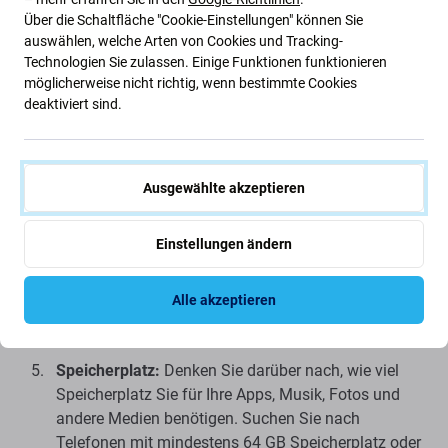
Funktionen hat, die Sie benötigen.
Über die Schaltfläche "Cookie-Einstellungen" können Sie
auswählen, welche Arten von Cookies und Tracking-
Bildschirmgröße:
Möchten Sie ein kleineres Telefon,
Technologien Sie zulassen. Einige Funktionen funktionieren
das leichter zu tragen ist, oder ein größeres Telefon
möglicherweise nicht richtig, wenn bestimmte Cookies
mit einem größeren Bildschirm zum Ansehen von
deaktiviert sind.
Videos und Spielen?
Kamera:
Wenn Sie sich für Fotografie interessieren,
suchen Sie nach einem Telefon mit einer guten
Ausgewählte akzeptieren
Kamera. Überprüfen Sie die technischen Daten Ihrer
Kamera, einschließlich Megapixelzahl, Blende und
Bildstabilisierung.
Einstellungen ändern
Akkulaufzeit:
Berücksichtigen Sie, wie lange der
Akku hält, insbesondere wenn Sie Ihr Telefon häufig
Alle akzeptieren
verwenden. Suchen Sie nach Telefonen mit einem
Akku von mindestens 3.000 mAh oder mehr.
Speicherplatz:
Denken Sie darüber nach, wie viel
Speicherplatz Sie für Ihre Apps, Musik, Fotos und
andere Medien benötigen. Suchen Sie nach
Telefonen mit mindestens 64 GB Speicherplatz oder