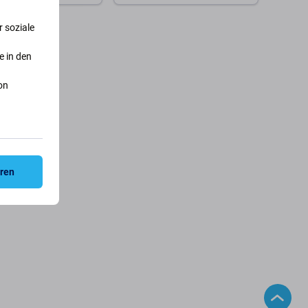
Verfolgen Sie die
Zum Warenkorb
 soziale
Verfügbarkeit
e in den
on
eren