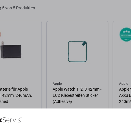
g
5 von 5 Produkten
Apple
Apple
tterie für Apple
Apple Watch 1, 2, 3 42mm -
Apple
1 42mm, 246mAh,
LCD Klebestreifen Sticker
Akku B
ished
(Adhesive)
240m
2,42 €
11,69 
GER 4 Stk
AUF LAGER 10+ Stk
NACH