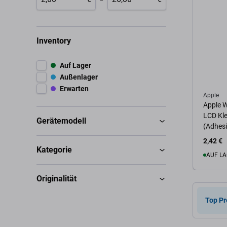
Inventory
Auf Lager
Außenlager
Erwarten
Apple
Apple W
LCD Kle
Gerätemodell
(Adhesi
2,42 €
Kategorie
AUF LA
Originalität
Zum 
Top Pr