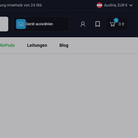
ung innerhalb von 24 Std.
Austria, EUR €
0
0 €
Gerät auswählen
AirPods
Leitungen
Blog