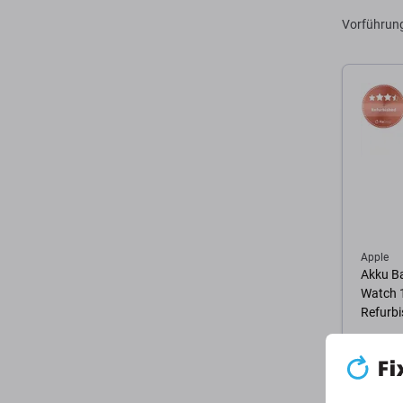
Vorführun
Apple
Akku Ba
Watch 
Refurb
6,81 €
AUF LA