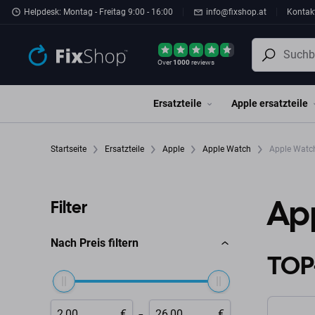
Zum Hauptinhalt springen
Helpdesk: Montag - Freitag 9:00 - 16:00
info@fixshop.at
Kontak
Over
1000
reviews
Ersatzteile
Apple ersatzteile
Startseite
Ersatzteile
Apple
Apple Watch
Apple Watc
Ap
Filter
Nach Preis filtern
TOP
-
€
€