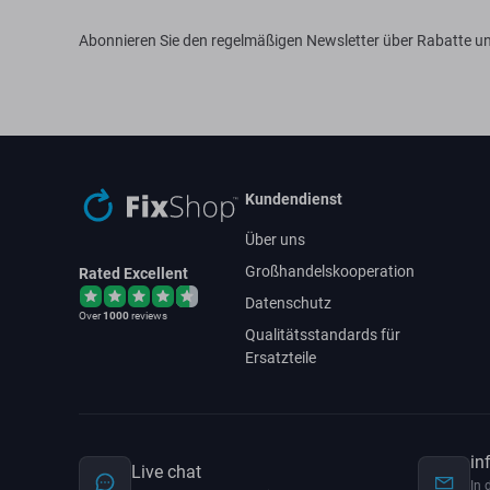
Abonnieren Sie den regelmäßigen Newsletter über Rabatte un
Kundendienst
Über uns
Großhandelskooperation
Rated Excellent
Datenschutz
Over
1000
reviews
Qualitätsstandards für
Ersatzteile
in
Live chat
In 