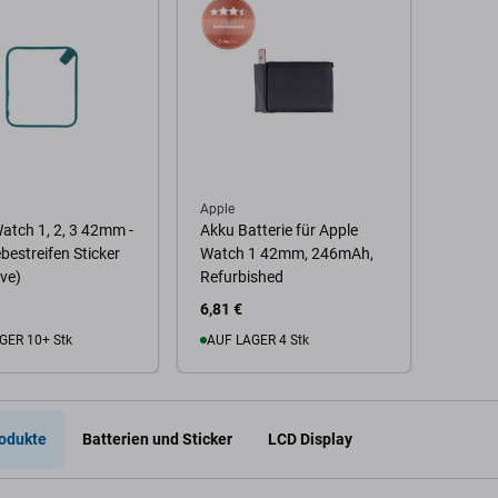
Apple
atch 1, 2, 3 42mm -
Akku Batterie für Apple
bestreifen Sticker
Watch 1 42mm, 246mAh,
ve)
Refurbished
6,81 €
GER 10+ Stk
AUF LAGER 4 Stk
Warenkorb
Zum Warenkorb
odukte
Batterien und Sticker
LCD Display