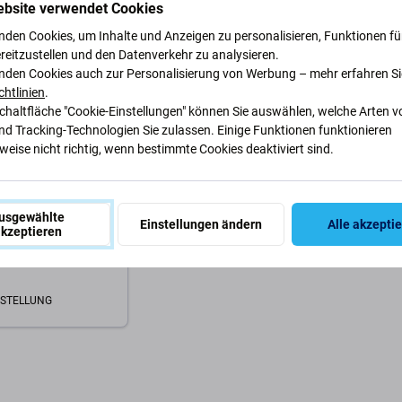
ebsite verwendet Cookies
Warenkorb
Zum Warenkorb
nden Cookies, um Inhalte und Anzeigen zu personalisieren, Funktionen für
reitzustellen und den Datenverkehr zu analysieren.
nden Cookies auch zur Personalisierung von Werbung – mehr erfahren Si
chtlinien
.
Schaltfläche "Cookie-Einstellungen" können Sie auswählen, welche Arten v
nd Tracking-Technologien Sie zulassen. Einige Funktionen funktionieren
eise nicht richtig, wenn bestimmte Cookies deaktiviert sind.
usgewählte
Einstellungen ändern
Alle akzepti
Watch 1 42mm -
kzeptieren
 Sensor Flex Cable
STELLUNG
Warenkorb