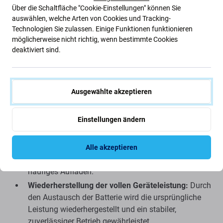
Standards wie die Originalakkus und können in seltenen
Über die Schaltfläche "Cookie-Einstellungen" können Sie
Fällen geringfügige Unterschiede in Funktionalität,
auswählen, welche Arten von Cookies und Tracking-
Qualität oder Aussehen aufweisen. Sie sind für ihre hohe
Technologien Sie zulassen. Einige Funktionen funktionieren
Qualität bekannt und werden vorab getestet.
möglicherweise nicht richtig, wenn bestimmte Cookies
deaktiviert sind.
Die wichtigsten Vorteile beim Kauf einer Aftermarket
PRO-Batterie:
Ausgewählte akzeptieren
Sparen Sie Geld beim Batteriewechsel:
Eine neue
Batterie ist eine kostengünstige Alternative zum Kauf
Einstellungen ändern
eines neuen Geräts und bietet eine zuverlässige und
vergleichbare Leistung.
Längere Laufzeit mit einer einzigen Ladung:
Alle akzeptieren
Genießen Sie eine verlängerte Nutzungsdauer ohne
häufiges Aufladen.
Wiederherstellung der vollen Geräteleistung:
Durch
den Austausch der Batterie wird die ursprüngliche
Leistung wiederhergestellt und ein stabiler,
zuverlässiger Betrieb gewährleistet.