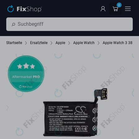
Zum Hauptinhalt springen
0
Startseite
Ersatzteile
Apple
Apple Watch
Apple Watch 3 38 m