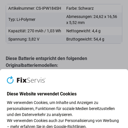
Artikelnummer: CS-IPW184SH
Farbe: Schwarz
Abmessungen: 24,62 x 16,56
Typ: Li-Polymer
x 5,52 mm
Kapazität: 270 mAh / 1,03 Wh
Nettogewicht: 4,4 g
Spannung: 3,82 V
Bruttogewicht: 54,4 g
Diese Batterie entspricht den folgenden
Originalbatteriemodellen:
A1848
Qualität der Ersatzteile
Diese Website verwendet Cookies
Wir verwenden Cookies, um Inhalte und Anzeigen zu
Als
„Aftermarket PRO“
gekennzeichnete Akkus werden
personalisieren, Funktionen für soziale Medien bereitzustellen
und den Datenverkehr zu analysieren.
von Drittanbietern und nicht direkt vom Gerätehersteller
Wir verwenden Cookies auch zur Personalisierung von Werbung
gefertigt. Diese Akkus entsprechen denselben hohen
– mehr erfahren Sie in den
Google-Richtlinien
.