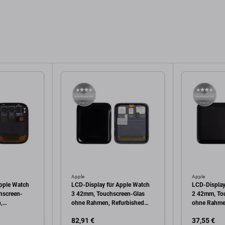
Apple
Apple
Apple Watch
LCD-Display für Apple Watch
LCD-Display
hscreen-
3 42mm, Touchscreen-Glas
2 42mm, To
,
ohne Rahmen, Refurbished
ohne Rahme
PRO
PRO
82,91 €
37,55 €