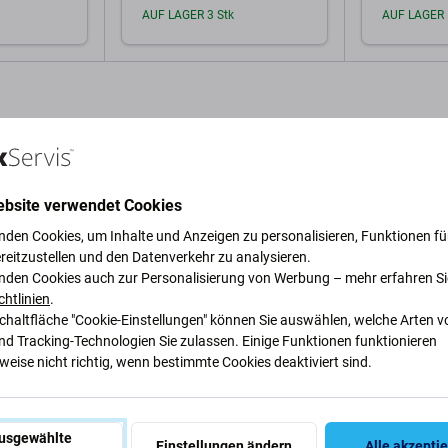
AUF LAGER 3 Stk
AUF LAGER 
arenkorb
In den Warenkorb
In 
ebsite verwendet Cookies
nden Cookies, um Inhalte und Anzeigen zu personalisieren, Funktionen für
Beschreibung und Spezifikation
Qualität
Versand und Rück
reitzustellen und den Datenverkehr zu analysieren.
nden Cookies auch zur Personalisierung von Werbung – mehr erfahren Si
chtlinien
.
Schaltfläche "Cookie-Einstellungen" können Sie auswählen, welche Arten v
nd Tracking-Technologien Sie zulassen. Einige Funktionen funktionieren
s für Apple Watch 6
eise nicht richtig, wenn bestimmte Cookies deaktiviert sind.
Spezifi
Gerätetyp
usgewählte
Einstellungen ändern
Alle akzepti