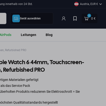
ung innerhalb von 24 Std.
Austria, EUR €
0
0 €
Gerät auswählen
AirPods
Leitungen
Blog
en, Refurbished PRO
pple Watch 6 44mm, Touchscreen-
, Refurbished PRO
tigen Materialien gefertigt
 als das Service Pack
berholten Produkts reduzieren Sie Elektroschrott = Sie
höchsten Qualitätsstandards hergestellt