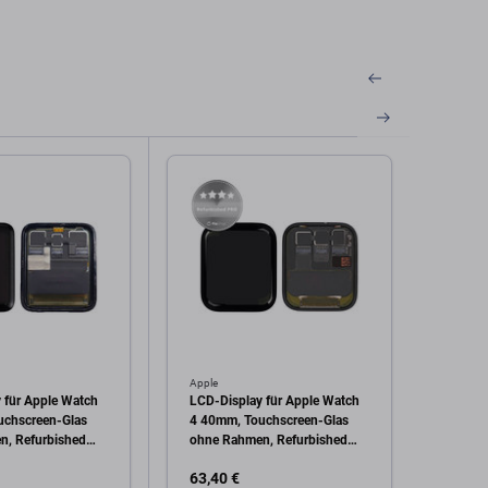
Apple
Apple
 für Apple Watch
LCD-Display für Apple Watch
LCD-D
uchscreen-Glas
4 40mm, Touchscreen-Glas
3 38m
n, Refurbished
ohne Rahmen, Refurbished
ohne 
PRO
PRO
63,40 €
53,64