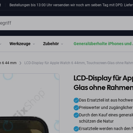
t
Bestellungen bis 13:00 Uhr versenden wir noch am selben Tag mit DPD. Liefer
Werkzeuge
Zubehör
Generalüberholte iPhones und 
ch 6 44 mm
LCD-Display für Apple Watch 6 44mm, Touchscreen-Glas ohne Rahm
LCD-Display für A
Glas ohne Rahmen
Das Ersatzteil ist aus hochwer
Preiswerter und zugänglicher
Durch den Kauf eines generalü
schützen die Natur
Ersatzteile werden nach den 