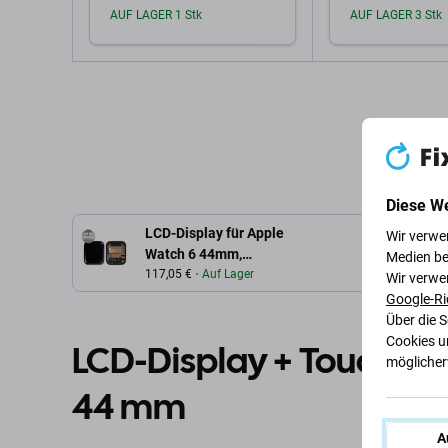
AUF LAGER 1 Stk
AUF LAGER 3 Stk
In den Warenkorb
In den W
Diese W
LCD-Display für Apple
Wir verwe
Watch 6 44mm,
Medien be
Touchscreen-Glas ohne
117,05 €
Auf Lager
Wir verwe
Rahmen, Refurbished PRO
Google-Ri
Über die 
Cookies u
LCD-Display + Touchgla
möglicherw
44 mm
A