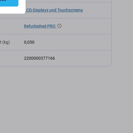
LCD-Displays und Touchscreens
Refurbished PRO
t (kg)
0,050
2200000377166