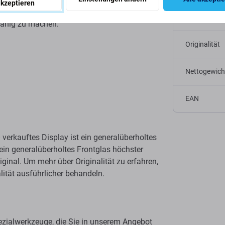
kzeptieren
Watch 6 44 mm beschädigt ist, ist dies das Teil,
Kategorie
sfähig zu machen.
Originalität
Nettogewich
EAN
verkauftes Display ist ein generalüberholtes
 ein generalüberholtes Frontglas höchster
iginal. Um mehr über Originalität zu erfahren,
lität ausführlicher behandeln.
zialwerkzeuge, die Sie in unserem Angebot