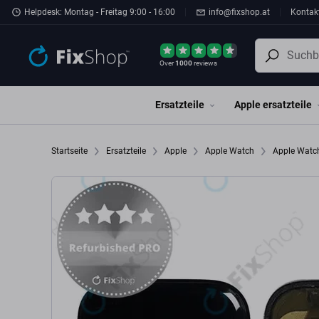
Zum Hauptinhalt springen
Helpdesk: Montag - Freitag 9:00 - 16:00
info@fixshop.at
Kontak
Over
1000
reviews
Ersatzteile
Apple ersatzteile
Startseite
Ersatzteile
Apple
Apple Watch
Apple Wat