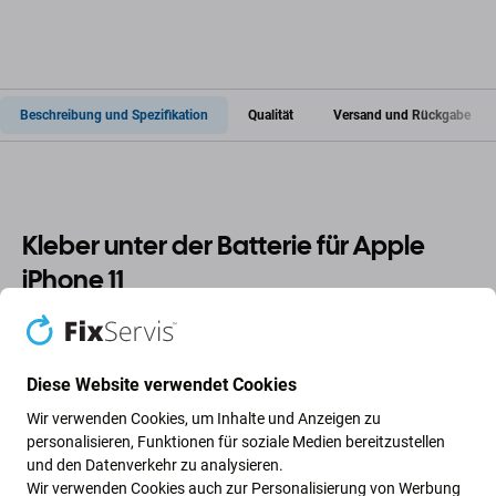
Beschreibung und Spezifikation
Qualität
Versand und Rückgabe
Kleber unter der Batterie für Apple
iPhone 11
Wenn Sie Ihr Gerät Apple iPhone 11 zerlegt haben und
neuen Klebstoff
benötigen, ist dies das Teil, das Sie
Diese Website verwendet Cookies
brauchen, damit Ihr Gerät wieder funktionsfähig ist.
Wir verwenden Cookies, um Inhalte und Anzeigen zu
personalisieren, Funktionen für soziale Medien bereitzustellen
Qualität der Ersatzteile
und den Datenverkehr zu analysieren.
Wir verwenden Cookies auch zur Personalisierung von Werbung