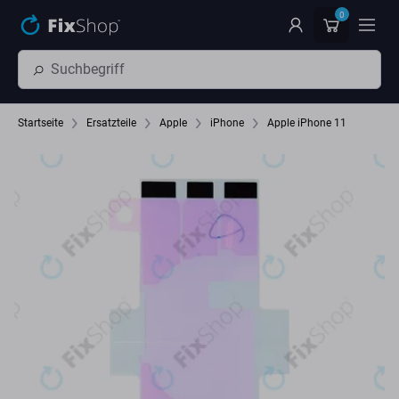
Zum Hauptinhalt springen
0
Startseite
Ersatzteile
Apple
iPhone
Apple iPhone 11