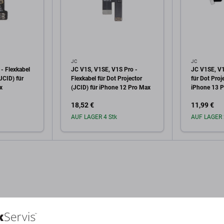
JC
JC
- Flexkabel
JC V1S, V1SE, V1S Pro -
JC V1SE, V1
(JCID) für
Flexkabel für Dot Projector
für Dot Proj
x
(JCID) für iPhone 12 Pro Max
iPhone 13 
18,52 €
11,99 €
AUF LAGER 4 Stk
AUF LAGER 
arenkorb
In den Warenkorb
In 