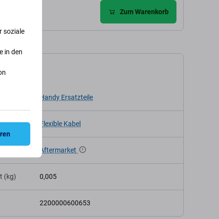
gabe
Zum Warenkorb
 soziale
e in den
kation
on
Handy Ersatzteile
Flexible Kabel
eren
Aftermarket
t (kg)
0,005
2200000600653