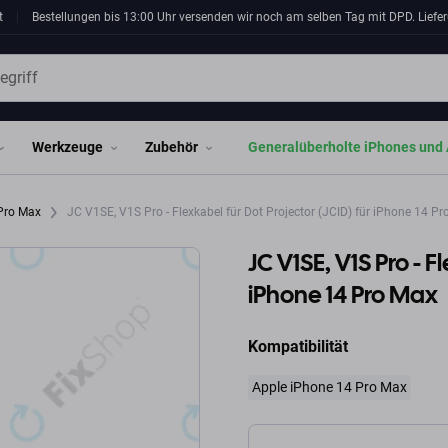
t
Bestellungen bis 13:00 Uhr versenden wir noch am selben Tag mit DPD. Liefer
Werkzeuge
Zubehör
Generalüberholte iPhones und 
 Pro Max
JC V1SE, V1S Pro - Flexkabel für Dot Projector (JCID) für iPhone 14 P
JC V1SE, V1S Pro - F
iPhone 14 Pro Max
Kompatibilität
Apple iPhone 14 Pro Max