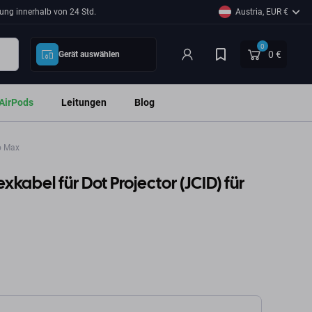
ung innerhalb von 24 Std.
Austria, EUR €
0
0 €
Gerät auswählen
AirPods
Leitungen
Blog
ro Max
lexkabel für Dot Projector (JCID) für