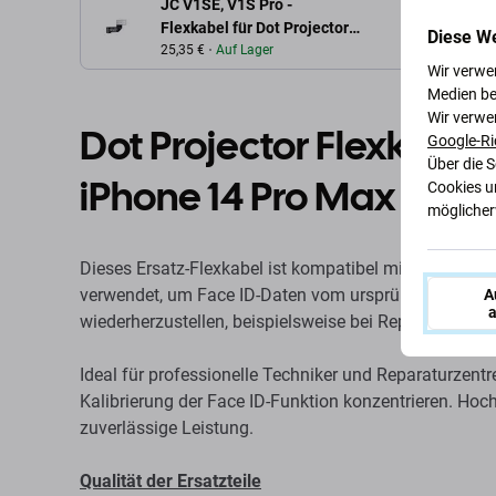
JC V1SE, V1S Pro -
Flexkabel für Dot Projector
Diese W
(JCID) für iPhone 14 Pro
25,35 €
Auf Lager
Wir verwe
Max
Medien be
Wir verwe
Dot Projector Flexkabel 
Google-Ri
Über die 
iPhone 14 Pro Max
Cookies u
möglicherw
Dieses Ersatz-Flexkabel ist kompatibel mit JCID-Ger
verwendet, um Face ID-Daten vom ursprünglichen Dot
A
a
wiederherzustellen, beispielsweise bei Reparaturen 
Ideal für professionelle Techniker und Reparaturzentr
Kalibrierung der Face ID-Funktion konzentrieren. Hoch
zuverlässige Leistung.
Qualität der Ersatzteile