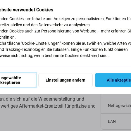
Beschreibung und Spezifikation
Qualität
Versand und Rück
ebsite verwendet Cookies
nden Cookies, um Inhalte und Anzeigen zu personalisieren, Funktionen für
reitzustellen und den Datenverkehr zu analysieren.
nden Cookies auch zur Personalisierung von Werbung – mehr erfahren Si
(JCID) für Apple
chtlinien
.
Spezifi
Schaltfläche "Cookie-Einstellungen" können Sie auswählen, welche Arten v
nd Tracking-Technologien Sie zulassen. Einige Funktionen funktionieren
eise nicht richtig, wenn bestimmte Cookies deaktiviert sind.
Gerätetyp
äten wie JC V1S, V1SE und V1S Pro. Es wird
Kategorie
 Projector-Modul zu übertragen oder
usgewählte
Einstellungen ändern
Alle akzepti
kzeptieren
oder Displayaustausch am iPhone 14 Pro Max.
Originalität
en, die sich auf die Wiederherstellung und
wertiges Aftermarket-Ersatzteil für präzise und
Nettogewich
EAN