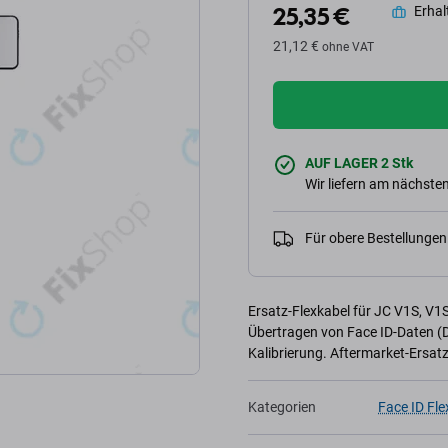
25,35 €
Erhalt
21,12 €
ohne VAT
AUF LAGER 2 Stk
Wir liefern am nächsten
Für obere Bestellunge
Ersatz-Flexkabel für JC V1S, V1
Übertragen von Face ID-Daten (D
Kalibrierung. Aftermarket-Ersatzt
Kategorien
Face ID Fle