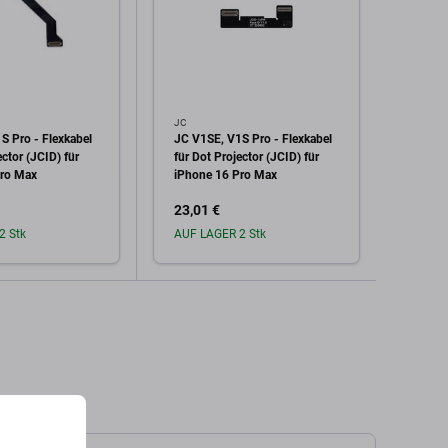
JC
JC
S Pro - Flexkabel
JC V1SE, V1S Pro - Flexkabel
JC V1
ector (JCID) für
für Dot Projector (JCID) für
Flexka
Pro Max
iPhone 16 Pro Max
(JCID)
11 Pr
23,01 €
14,61
2 Stk
AUF LAGER 2 Stk
Auf L
den Warenkorb
In den Warenkorb