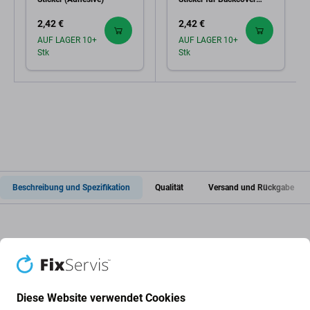
Glas (Adhesive)
2,42 €
2,42 €
AUF LAGER 10+
AUF LAGER 10+
Stk
Stk
Beschreibung und Spezifikation
Qualität
Versand und Rückgabe
Kleber unter dem LCD-Display für
Apple iPhone X
Diese Website verwendet Cookies