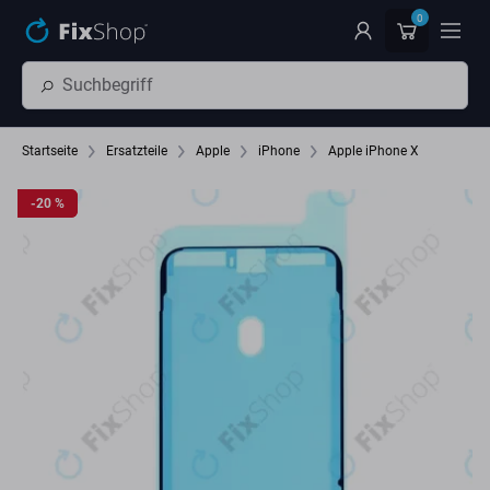
Zum Hauptinhalt springen
0
Startseite
Ersatzteile
Apple
iPhone
Apple iPhone X
-20 %
-20 %