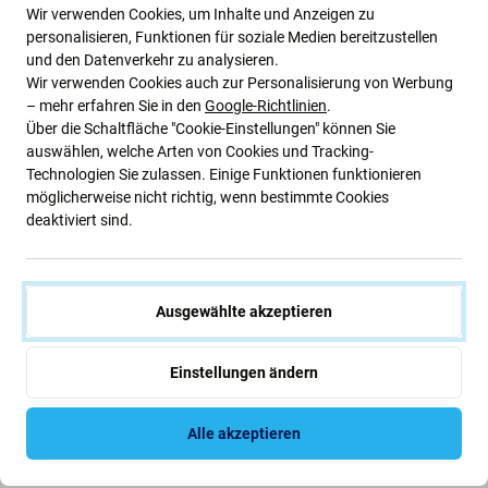
Wir verwenden Cookies, um Inhalte und Anzeigen zu
Wenn Sie Ihr Gerät Apple iPhone X zerlegt haben und
personalisieren, Funktionen für soziale Medien bereitzustellen
neuen Klebstoff
benötigen, ist dies das Teil, das Sie
und den Datenverkehr zu analysieren.
brauchen, damit Ihr Gerät wieder funktionsfähig ist.
Wir verwenden Cookies auch zur Personalisierung von Werbung
– mehr erfahren Sie in den
Google-Richtlinien
.
Über die Schaltfläche "Cookie-Einstellungen" können Sie
Qualität der Ersatzteile
auswählen, welche Arten von Cookies und Tracking-
Technologien Sie zulassen. Einige Funktionen funktionieren
Qualität: Aftermarket
– Als Aftermarket verkaufte
möglicherweise nicht richtig, wenn bestimmte Cookies
Ersatzteile werden nach den gleichen Standards,
deaktiviert sind.
Spezifikationen und Materialien wie das Original
hergestellt. Es handelt sich um eine Kopie des Originals.
Das als Aftermarket gelieferte Ersatzteil kann (in seltenen
Ausgewählte akzeptieren
Fällen) minimale Abweichungen in Funktionalität,
Qualität oder Aussehen aufweisen. Weitere Informationen
zum Thema Qualität finden Sie in unserem Blog, in dem
Einstellungen ändern
wir uns ausführlicher mit dem Thema befassen.
Alle akzeptieren
Montage und Tipps: