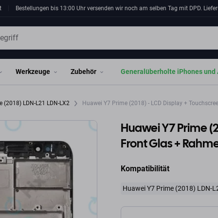
t
Bestellungen bis 13:00 Uhr versenden wir noch am selben Tag mit DPD. Liefer
Werkzeuge
Zubehör
Generalüberholte iPhones und 
e (2018) LDN-L21 LDN-LX2
Huawei Y7 Prime (2018) - LCD Display + Touchscree
Huawei Y7 Prime (2
Front Glas + Rahme
Kompatibilität
Huawei Y7 Prime (2018) LDN-