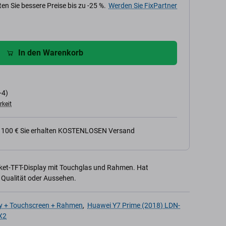
en Sie bessere Preise bis zu -25 %.
Werden Sie FixPartner
In den Warenkorb
-4)
rkeit
n 100 € Sie erhalten KOSTENLOSEN Versand
rket-TFT-Display mit Touchglas und Rahmen. Hat
 Qualität oder Aussehen.
y + Touchscreen + Rahmen
,
Huawei Y7 Prime (2018) LDN-
X2