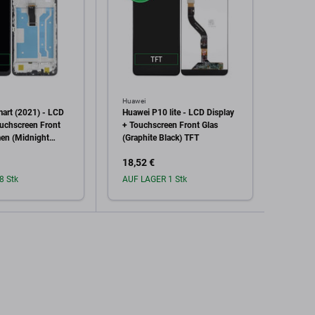
Huawei
Huawei
art (2021) - LCD
Huawei P10 lite - LCD Display
Huawe
ouchscreen Front
+ Touchscreen Front Glas
Displa
en (Midnight
(Graphite Black) TFT
Glas 
18,52 €
16,57
8 Stk
AUF LAGER 1 Stk
Auf L
den Warenkorb
In den Warenkorb