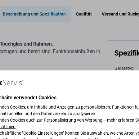
Beschreibung und Spezifikation
Qualität
Versand und Rück
t Touchglas und Rahmen.
Spezifi
vorzugen und bereit sind, Funktionseinbußen in
Gerätetyp
iginalen Aftermarket-TFT-Displays sind
ren Kleinteile vorhanden
.
Kategorie
ebsite verwendet Cookies
Farbe
nden Cookies, um Inhalte und Anzeigen zu personalisieren, Funktionen für
vom Gerätehersteller.
reitzustellen und den Datenverkehr zu analysieren.
Originalität
oder Aussehen auf.
nden Cookies auch zur Personalisierung von Werbung – mehr erfahren Si
chtlinien
.
Schaltfläche "Cookie-Einstellungen" können Sie auswählen, welche Arten v
Nettogewich
zum Original-Herstellerdisplay aufgeführt.