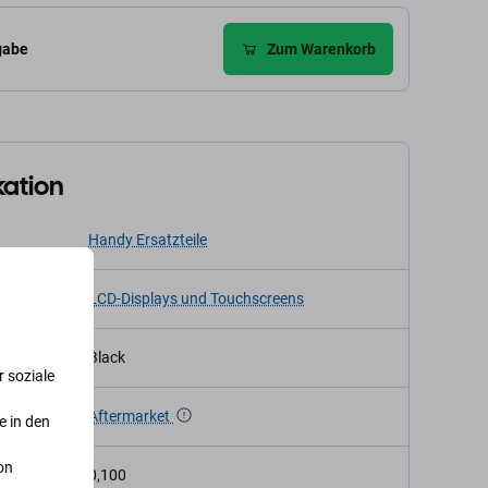
gabe
Zum Warenkorb
kation
Handy Ersatzteile
LCD-Displays und Touchscreens
Black
 soziale
Aftermarket
e in den
on
t (kg)
0,100