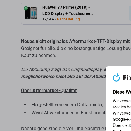
Huawei Y7 Prime (2018) -
LCD Display + Touchscreen
Front Glas + Rahmen
17,54 €
Nachestellung
(Black) TFT
Neues nicht originales Aftermarket-TFT-Display mi
Geeignet für alle, die eine kostengünstige Lösung be
Kauf zu nehmen.
Die Abbildung zeigt das Originaldisplay.
Bei nicht or
möglicherweise nicht alle auf der Abbildung sichtba
Über Aftermarket-Qualität
Diese W
Wir verwe
Hergestellt von einem Drittanbieter, nicht direkt 
Medien be
Weist Abweichungen in Funktionalität, Qualität 
Wir verwe
Google-Ri
Über die 
Nachfolgend sind die Vor- und Nachteile im Vergleich 