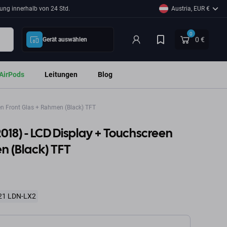
ung innerhalb von 24 Std.
Austria, EUR €
0
0 €
Gerät auswählen
AirPods
Leitungen
Blog
n Front Glas + Rahmen (Black) TFT
018) - LCD Display + Touchscreen
n (Black) TFT
L21 LDN-LX2