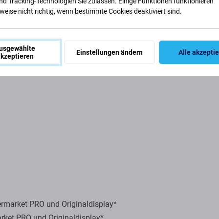
nd Tracking-Technologien Sie zulassen. Einige Funktionen funktionieren
eise nicht richtig, wenn bestimmte Cookies deaktiviert sind.
EAN
usgewählte
Einstellungen ändern
Alle akzepti
kzeptieren
ermarket PRO und Originaldisplay*
rket PRO und Originaldisplay*