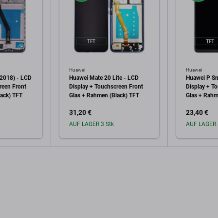
Huawei
Huawei
(2018) - LCD
Huawei Mate 20 Lite - LCD
Huawei P Sm
reen Front
Display + Touchscreen Front
Display + T
ack) TFT
Glas + Rahmen (Black) TFT
Glas + Rahm
Black) TFT
31,20 €
23,40 €
AUF LAGER 3 Stk
AUF LAGER 
arenkorb
In den Warenkorb
In 