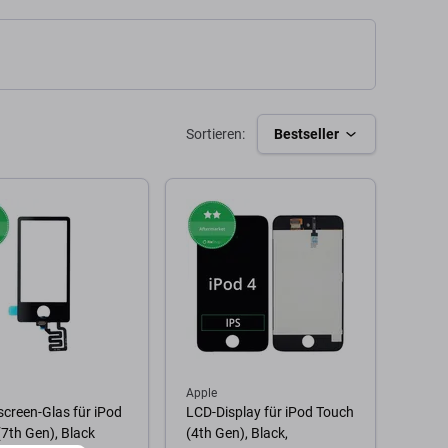
Zu
 Warenkorb
Zum Warenkorb
Sortieren:
Bestseller
Apple
creen-Glas für iPod
LCD-Display für iPod Touch
7th Gen), Black
(4th Gen), Black,