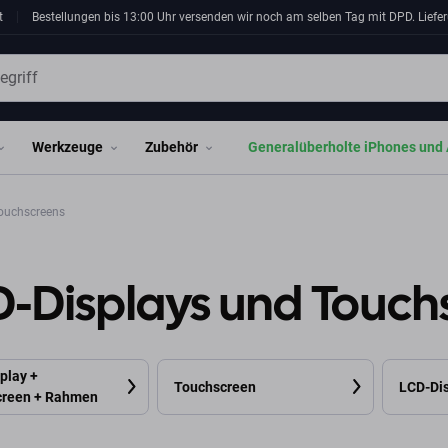
t
Bestellungen bis 13:00 Uhr versenden wir noch am selben Tag mit DPD. Liefer
Werkzeuge
Zubehör
Generalüberholte iPhones und 
ouchscreens
D-Displays und Touch
play +
Touchscreen
LCD-Di
creen + Rahmen