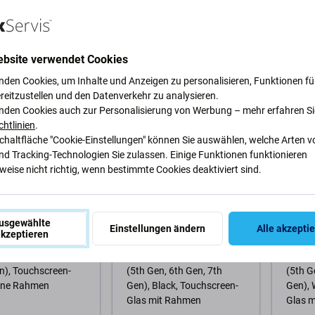
Refurbished
7,79 €
5,83 €
ebsite verwendet Cookies
GER 3 Stk
AUF LAGER 4 Stk
NACH
nden Cookies, um Inhalte und Anzeigen zu personalisieren, Funktionen für
reitzustellen und den Datenverkehr zu analysieren.
Warenkorb
Zum Warenkorb
Zum
nden Cookies auch zur Personalisierung von Werbung – mehr erfahren Si
chtlinien
.
Schaltfläche "Cookie-Einstellungen" können Sie auswählen, welche Arten v
nd Tracking-Technologien Sie zulassen. Einige Funktionen funktionieren
eise nicht richtig, wenn bestimmte Cookies deaktiviert sind.
usgewählte
Einstellungen ändern
Alle akzepti
kzeptieren
Apple
Apple
play für iPod Nano
LCD-Display für iPod Touch
LCD-Di
n), Touchscreen-
(5th Gen, 6th Gen, 7th
(5th G
hne Rahmen
Gen), Black, Touchscreen-
Gen), 
Glas mit Rahmen
Glas 