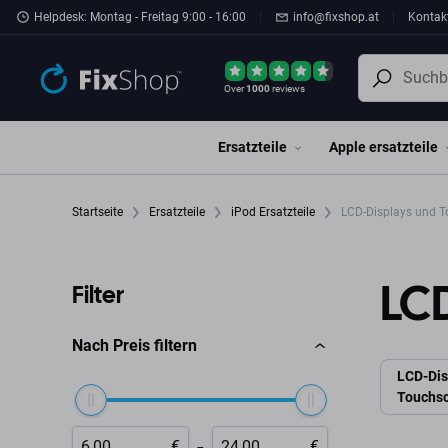
Zum Hauptinhalt springen
Helpdesk: Montag - Freitag 9:00 - 16:00
info@fixshop.at
Kontak
Over
1000
reviews
Ersatzteile
Apple ersatzteile
Startseite
Ersatzteile
iPod Ersatzteile
LCD-Displays und T
LC
Filter
Nach Preis filtern
LCD-Dis
Touchs
-
€
€