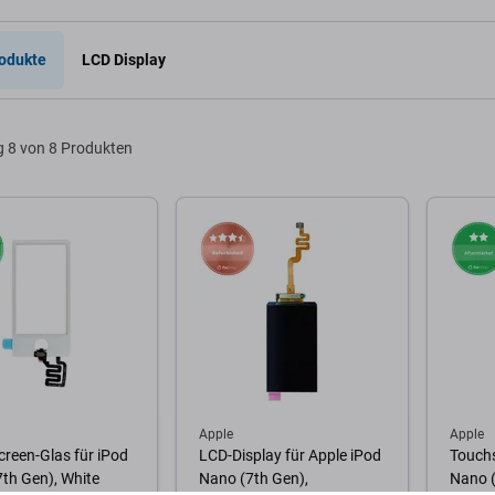
Warenkorb
Zum Warenkorb
Zum
odukte
LCD Display
g
8 von 8 Produkten
Apple
Apple
reen-Glas für iPod
LCD-Display für Apple iPod
Touchs
th Gen), White
Nano (7th Gen),
Nano (