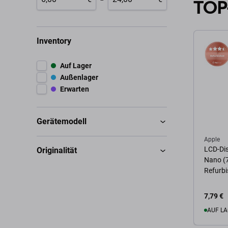
TOP
Inventory
Auf Lager
Außenlager
Erwarten
Gerätemodell
Apple
LCD-Dis
Originalität
Nano (7
Refurb
7,79 €
AUF LA