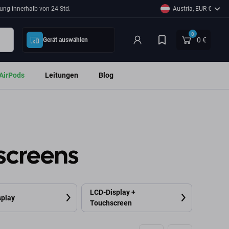
ung innerhalb von 24 Std.
Austria, EUR €
0
0 €
Gerät auswählen
AirPods
Leitungen
Blog
screens
LCD-Display +
splay
Touchscreen