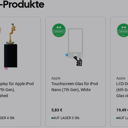
-Produkte
Apple
Apple
play für Apple iPod
Touchscreen-Glas für iPod
LCD-Di
th Gen),
Nano (7th Gen), White
(6th G
ished
Glas 
5,83 €
19,49 
GER 4 Stk
AUF LAGER 3 Stk
AUF L