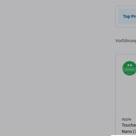
Zum 
Top Pr
Vorführun
Apple
Touchsc
Nano (7