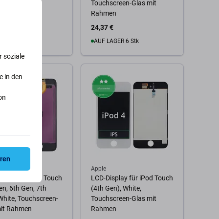
Touchscreen-Glas mit
Rahmen
24,37 €
ESTELLUNG
AUF LAGER 6 Stk
 soziale
 Warenkorb
Zum Warenkorb
e in den
on
eren
Apple
splay für iPod Touch
LCD-Display für iPod Touch
en, 6th Gen, 7th
(4th Gen), White,
White, Touchscreen-
Touchscreen-Glas mit
mit Rahmen
Rahmen