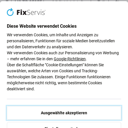
Tab M8 TB-8505F beschädigt ist, ist dies das Teil, das Sie
benötigen, um Ihr Gerät wieder voll funktionsfähig zu
machen.
Diese Website verwendet Cookies
Dieses Set enthält:
Wir verwenden Cookies, um Inhalte und Anzeigen zu
personalisieren, Funktionen für soziale Medien bereitzustellen
LCD-Anzeige
und den Datenverkehr zu analysieren.
Touch-Glas
Wir verwenden Cookies auch zur Personalisierung von Werbung
– mehr erfahren Sie in den
Google-Richtlinien
.
Über die Schaltfläche "Cookie-Einstellungen" können Sie
Qualität der Ersatzteile
auswählen, welche Arten von Cookies und Tracking-
Technologien Sie zulassen. Einige Funktionen funktionieren
Qualität: Aftermarket
– Ein als Aftermarket verkauftes
möglicherweise nicht richtig, wenn bestimmte Cookies
Display wird nach den gleichen Standards,
deaktiviert sind.
Spezifikationen und Materialien wie das Original
hergestellt. Aftermarket-Qualitätsdisplays verfügen über
TFT-Technologie. Es handelt sich um eine Kopie des
Ausgewählte akzeptieren
Originals, wobei das als Aftermarket gelieferte Display (in
seltenen Fällen) minimale Abweichungen in