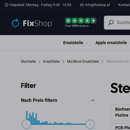
Zum Hauptinhalt springen
Helpdesk: Montag - Freitag 9:00 - 16:00
info@fixshop.at
Kontak
Over
1000
reviews
Ersatzteile
Apple ersatzteile
Startseite
Ersatzteile
MacBook Ersatzteile
Steckverbinder
St
Filter
Nach Preis filtern
Buchsen
Platine
PCB-Pla