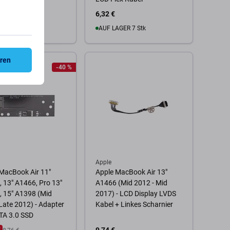
6,32 €
ESTELLUNG
AUF LAGER 7 Stk
 Warenkorb
Zum Warenkorb
eren
-40 %
Apple
MacBook Air 11"
Apple MacBook Air 13"
 13" A1466, Pro 13"
A1466 (Mid 2012 - Mid
 15" A1398 (Mid
2017) - LCD Display LVDS
Late 2012) - Adapter
Kabel + Linkes Scharnier
TA 3.0 SSD