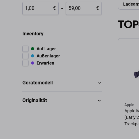
Ladean
-
€
€
TOP
Inventory
Auf Lager
Außenlager
Erwarten
Gerätemodell
Originalität
Apple
Apple 
(Early 
Trackpa