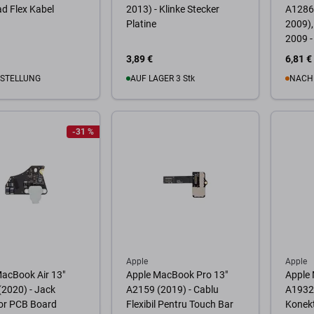
d Flex Kabel
2013) - Klinke Stecker
A1286 
Platine
2009),
2009 -
Magsa
3,89 €
6,81 €
Ladeb
STELLUNG
AUF LAGER 3 Stk
NACH
Warenkorb
Zum Warenkorb
Zum
-31 %
Apple
Apple
acBook Air 13"
Apple MacBook Pro 13"
Apple 
2020) - Jack
A2159 (2019) - Cablu
A1932 
or PCB Board
Flexibil Pentru Touch Bar
Konek