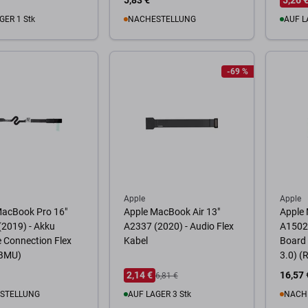
5,83 €
5,26 
GER 1 Stk
NACHESTELLUNG
AUF L
Warenkorb
Zum Warenkorb
Zum
-69 %
Apple
Apple
MacBook Pro 16"
Apple MacBook Air 13"
Apple
2019) - Akku
A2337 (2020) - Audio Flex
A1502 
e Connection Flex
Kabel
Board
(BMU)
3.0) (
2,14 €
16,57 
6,81 €
STELLUNG
AUF LAGER 3 Stk
NACH