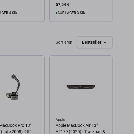
Conne
57,54 €
2,42 
(BMU
AGER 4 Stk
AUF LAGER 3 Stk
Zu
 Warenkorb
Zum Warenkorb
Sortieren:
Bestseller
Apple
 MacBook Pro 13"
Apple MacBook Air 13"
(Late 2008), 15"
A2179 (2020) - Trackpad &