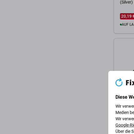
(Silver)
20,19 
AUF LA
Zum 
Diese W
Apple
Wir verwe
Apple 
Medien be
A1278 (
Wir verwe
2011) -
Google-Ri
Über die 