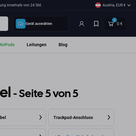
ung innerhalb von 24 Std.
Austria, EUR €
0
0 €
Gerät auswählen
AirPods
Leitungen
Blog
el
- Seite 5 von 5
bel
Trackpad-Anschluss