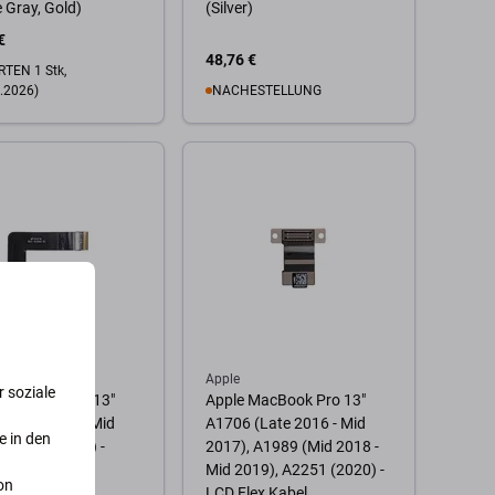
 Gray, Gold)
(Silver)
€
48,76 €
TEN 1 Stk,
.2026)
NACHESTELLUNG
Zum Warenkorb
 Warenkorb
Apple
 soziale
 MacBook Pro 13"
Apple MacBook Pro 13"
(Late 2016 - Mid
A1706 (Late 2016 - Mid
e in den
 A2159 (2019) -
2017), A1989 (Mid 2018 -
ur Flex Kabel
Mid 2019), A2251 (2020) -
on
LCD Flex Kabel