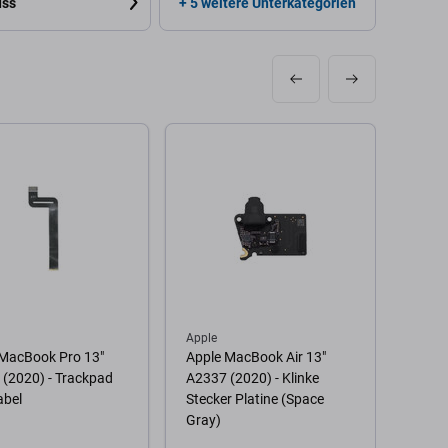
uss
+ 5 weitere Unterkategorien
Apple
Apple
 MacBook Pro 13"
Apple MacBook Air 13"
Apple
(2020) - Trackpad
A2337 (2020) - Klinke
A1708
abel
Stecker Platine (Space
2017)
Gray)
A2289
(2020