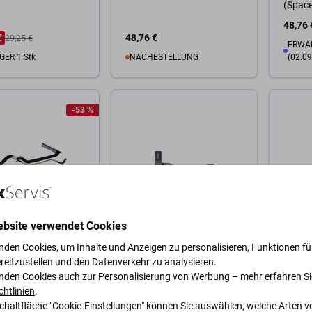
(Space
48,76 
€
48,76 €
29,25 €
ERWAR
GER 1 Stk
NACHESTELLUNG
(02.09
Warenkorb
Zum Warenkorb
-53 %
Zum
ebsite verwendet Cookies
Apple
Apple
nden Cookies, um Inhalte und Anzeigen zu personalisieren, Funktionen für
MacBook Pro 13"
Apple MacBook Air 13"
Apple
reitzustellen und den Datenverkehr zu analysieren.
Early 2011 - Late
A1466 (Mid 2013 - Mid
A1708 
nden Cookies auch zur Personalisierung von Werbung – mehr erfahren Si
 HDD Kabel
2017) - I/O PCB Board +
2017),
chtlinien
.
Flex Kabel
Tastat
Schaltfläche "Cookie-Einstellungen" können Sie auswählen, welche Arten v