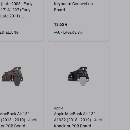
(Late 2008 - Early
Keyboard Connection
 17" A1297 (Early
Board
 Late 2011) -
fe Ladestecker
13,65 €
uchse PCB Platine
ESTELLUNG
AUF LAGER 2 Stk
 Warenkorb
Zum Warenkorb
Apple
MacBook Air 13"
Apple MacBook Air 13"
(2018 - 2019) - Jack
A1932 (2018 - 2019) - Jack
tor PCB Board
Konektor PCB Board