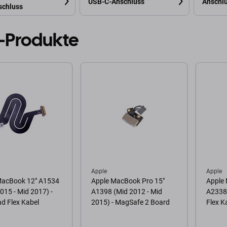
USB-C-Anschluss
Anschl
schluss
-Produkte
Apple
Apple
MacBook 12" A1534
Apple MacBook Pro 15"
Apple
2015 - Mid 2017) -
A1398 (Mid 2012 - Mid
A2338 
d Flex Kabel
2015) - MagSafe 2 Board
Flex K