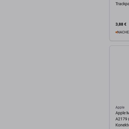
Trackpa
3,88 €
NACHE
Zum 
Apple
Apple M
A2179 (
Konekt