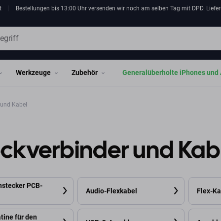
t
Bestellungen bis 13:00 Uhr versenden wir noch am selben Tag mit DPD. Liefer
Werkzeuge
Zubehör
Generalüberholte iPhones und 
 und Kabel
eckverbinder und Kab
stecker PCB-
Audio-Flexkabel
Flex-Ka
tine für den