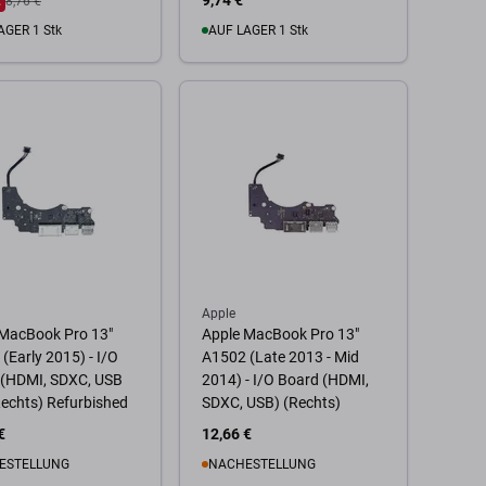
€
9,74 €
8,76 €
AGER 1 Stk
AUF LAGER 1 Stk
 Warenkorb
Zum Warenkorb
Apple
 MacBook Pro 13"
Apple MacBook Pro 13"
(Early 2015) - I/O
A1502 (Late 2013 - Mid
 (HDMI, SDXC, USB
2014) - I/O Board (HDMI,
Rechts) Refurbished
SDXC, USB) (Rechts)
€
12,66 €
ESTELLUNG
NACHESTELLUNG