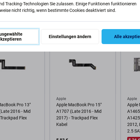
nd Tracking-Technologien Sie zulassen. Einige Funktionen funktionieren
4,86 €
0,97 €
7,79 €
eise nicht richtig, wenn bestimmte Cookies deaktiviert sind.
GER 2 Stk
NACHESTELLUNG
NACH
usgewählte
Warenkorb
Zum Warenkorb
Zum
Einstellungen ändern
Alle akzepti
kzeptieren
Apple
Apple
MacBook Pro 13"
Apple MacBook Pro 15"
Apple 
Late 2016 - Mid
A1707 (Late 2016 - Mid
A1465,
 Trackpad Flex
2017) - Trackpad Flex
A1425,
Kabel
2012, 
2.5 SA