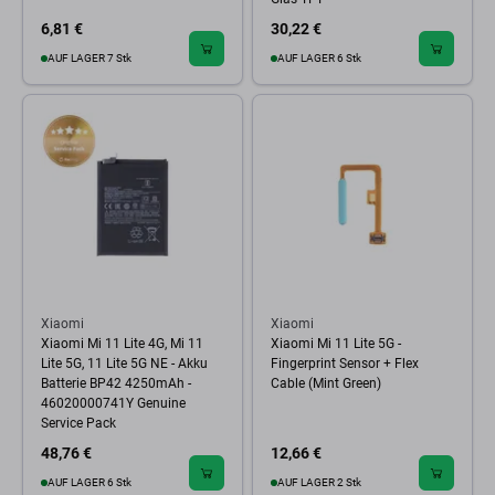
6,81 €
30,22 €
AUF LAGER 7 Stk
AUF LAGER 6 Stk
Xiaomi
Xiaomi
Xiaomi Mi 11 Lite 4G, Mi 11
Xiaomi Mi 11 Lite 5G -
Lite 5G, 11 Lite 5G NE - Akku
Fingerprint Sensor + Flex
Batterie BP42 4250mAh -
Cable (Mint Green)
46020000741Y Genuine
Service Pack
48,76 €
12,66 €
AUF LAGER 6 Stk
AUF LAGER 2 Stk