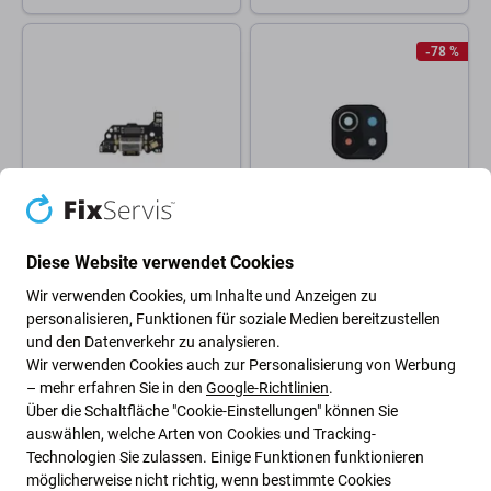
-78 %
Xiaomi
Xiaomi
Diese Website verwendet Cookies
Xiaomi Mi 11 Lite 5G -
Xiaomi Mi 11 Lite 5G -
Ladestecker Ladebuchse PCB
Rückfahrkameraglas +
Wir verwenden Cookies, um Inhalte und Anzeigen zu
Platine
Rahmen (Truffle Black)
personalisieren, Funktionen für soziale Medien bereitzustellen
9,74 €
und den Datenverkehr zu analysieren.
1,06 €
4,86 €
Wir verwenden Cookies auch zur Personalisierung von Werbung
ERWARTEN 1 Stk,
(03.09.2026)
AUF LAGER 1 Stk
– mehr erfahren Sie in den
Google-Richtlinien
.
Über die Schaltfläche "Cookie-Einstellungen" können Sie
auswählen, welche Arten von Cookies und Tracking-
Technologien Sie zulassen. Einige Funktionen funktionieren
möglicherweise nicht richtig, wenn bestimmte Cookies