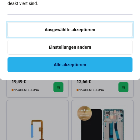
deaktiviert sind.
Ausgewählte akzeptieren
Xiaomi
Xiaomi
Einstellungen ändern
Xiaomi Mi 11 Lite 5G -
Xiaomi Mi 11 Lite 5G -
Fingerabdrucksensor + Flex
Fingerprint Sensor + Flex
Kabel (Citrus Yellow) -
Cable (Peach Pink)
Alle akzeptieren
490100008E5F Genuine
Service Pack
19,49 €
12,66 €
NACHESTELLUNG
NACHESTELLUNG