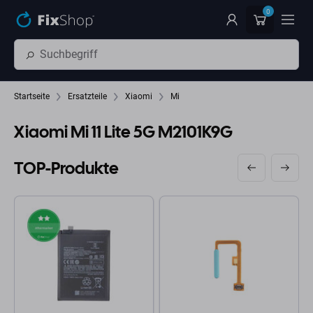
Zum Hauptinhalt springen
0
Startseite
Ersatzteile
Xiaomi
Mi
Xiaomi Mi 11 Lite 5G M2101K9G
TOP-Produkte