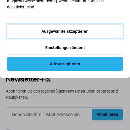
möglicherweise nicht richtig, wenn bestimmte Cookies
deaktiviert sind.
Grüne Ideen
Wir optimieren ständig unseren CO2-Fußabdruck, um
unseren Planeten zu schützen. Erfahren Sie mehr darüber,
Ausgewählte akzeptieren
wie wir unsere Prozesse anpassen, um unseren
Fußabdruck zu verringern.
Einstellungen ändern
Weiterlesen
Alle akzeptieren
Newsletter-Fix
Abonnieren Sie den regelmäßigen Newsletter über Rabatte und
Neuigkeiten.
Abonnieren