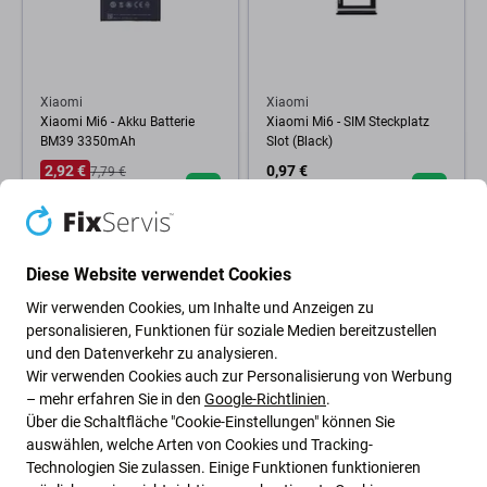
Xiaomi
Xiaomi
Xiaomi Mi6 - Akku Batterie
Xiaomi Mi6 - SIM Steckplatz
BM39 3350mAh
Slot (Black)
2,92 €
0,97 €
7,79 €
AUF LAGER 4 Stk
AUF LAGER 1 Stk
Diese Website verwendet Cookies
Wir verwenden Cookies, um Inhalte und Anzeigen zu
personalisieren, Funktionen für soziale Medien bereitzustellen
und den Datenverkehr zu analysieren.
Wir verwenden Cookies auch zur Personalisierung von Werbung
– mehr erfahren Sie in den
Google-Richtlinien
.
Über die Schaltfläche "Cookie-Einstellungen" können Sie
auswählen, welche Arten von Cookies und Tracking-
Technologien Sie zulassen. Einige Funktionen funktionieren