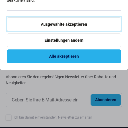
deaktiviert sind.
Wir optimieren ständig unseren CO2-Fußabdruck, um
unseren Planeten zu schützen. Erfahren Sie mehr darüber,
wie wir unsere Prozesse anpassen, um unseren
Ausgewählte akzeptieren
Fußabdruck zu verringern.
Einstellungen ändern
Weiterlesen
Alle akzeptieren
Newsletter-Fix
Abonnieren Sie den regelmäßigen Newsletter über Rabatte und
Neuigkeiten.
Abonnieren
Ich bin damit einverstanden, Newsletter zu erhalten