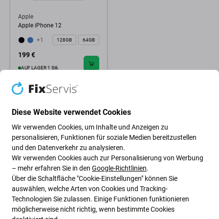
Apple
Apple iPhone 12
+1
128GB
64GB
199 €
AUF LAGER 1 Stk
Diese Website verwendet Cookies
Wir verwenden Cookies, um Inhalte und Anzeigen zu
personalisieren, Funktionen für soziale Medien bereitzustellen
und den Datenverkehr zu analysieren.
Wir verwenden Cookies auch zur Personalisierung von Werbung
– mehr erfahren Sie in den
Google-Richtlinien
.
Über die Schaltfläche "Cookie-Einstellungen" können Sie
auswählen, welche Arten von Cookies und Tracking-
Technologien Sie zulassen. Einige Funktionen funktionieren
möglicherweise nicht richtig, wenn bestimmte Cookies
Grüne Ideen