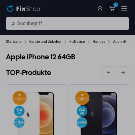
Zum Hauptinhalt springen
0
Startseite
Geräte und Zubehör
FixDevice
Handys
Apple iPhone
Apple iPhone 12 64GB
TOP-Produkte