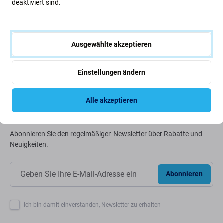
deaktiviert sind.
Wir optimieren ständig unseren CO2-Fußabdruck, um
unseren Planeten zu schützen. Erfahren Sie mehr darüber,
wie wir unsere Prozesse anpassen, um unseren
Ausgewählte akzeptieren
Fußabdruck zu verringern.
Einstellungen ändern
Weiterlesen
Alle akzeptieren
Newsletter-Fix
Abonnieren Sie den regelmäßigen Newsletter über Rabatte und
Neuigkeiten.
Abonnieren
Ich bin damit einverstanden, Newsletter zu erhalten