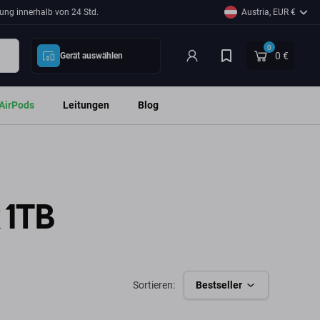
ung innerhalb von 24 Std.
Austria, EUR €
0
0 €
Gerät auswählen
AirPods
Leitungen
Blog
 1TB
Sortieren:
Bestseller