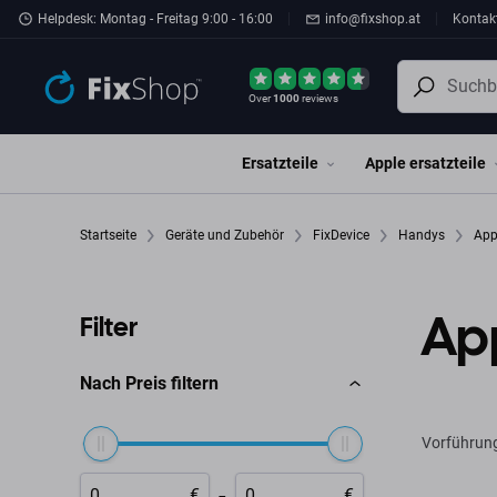
Zum Hauptinhalt springen
Helpdesk: Montag - Freitag 9:00 - 16:00
info@fixshop.at
Kontak
Over
1000
reviews
Ersatzteile
Apple ersatzteile
Startseite
Geräte und Zubehör
FixDevice
Handys
App
App
Filter
Nach Preis filtern
Vorführun
-
€
€