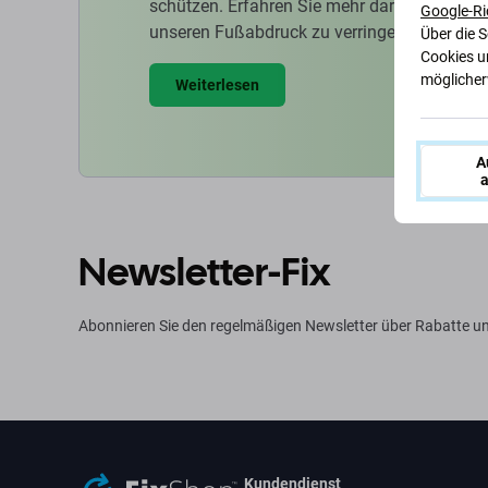
schützen. Erfahren Sie mehr darüber, wie w
Google-Ri
unseren Fußabdruck zu verringern.
Über die 
Cookies u
möglicherw
Weiterlesen
A
a
Newsletter-Fix
Abonnieren Sie den regelmäßigen Newsletter über Rabatte un
Kundendienst