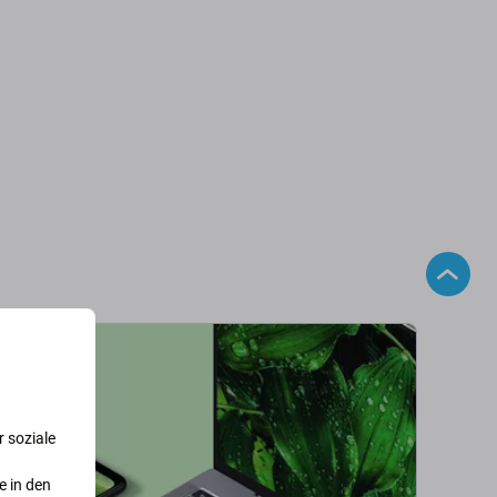
 soziale
e in den