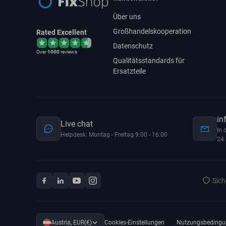
Über uns
Großhandelskooperation
Rated Excellent
Datenschutz
Over
1000
reviews
Qualitätsstandards für
Ersatzteile
in
Live chat
In 
Helpdesk: Montag - Freitag 9:00 - 16:00
24 
Sich
Austria, EUR(€)
Cookies-Einstellungen
Nutzungsbedingu