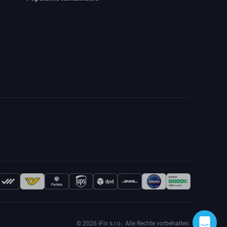
© 2026 iFix s.r.o.. Alle Rechte vorbehalten.