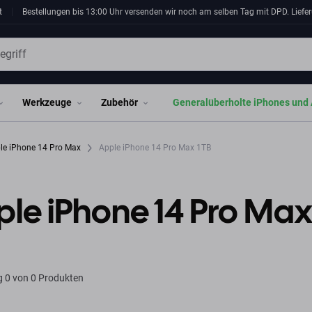
t
Bestellungen bis 13:00 Uhr versenden wir noch am selben Tag mit DPD. Liefer
Werkzeuge
Zubehör
Generalüberholte iPhones und 
le iPhone 14 Pro Max
Apple iPhone 14 Pro Max 1TB
le iPhone 14 Pro Max
g
0 von 0 Produkten