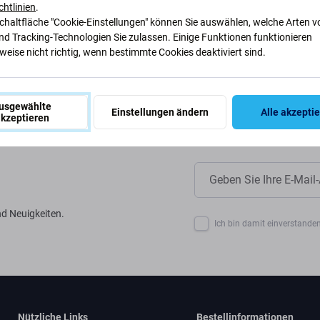
ir unsere Prozesse anpassen, um
chtlinien
.
Schaltfläche "Cookie-Einstellungen" können Sie auswählen, welche Arten v
nd Tracking-Technologien Sie zulassen. Einige Funktionen funktionieren
eise nicht richtig, wenn bestimmte Cookies deaktiviert sind.
usgewählte
Einstellungen ändern
Alle akzepti
kzeptieren
d Neuigkeiten.
Ich bin damit einverstanden
Nützliche Links
Bestellinformationen