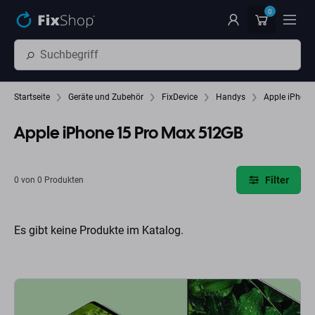
Zum Hauptinhalt springen
0
Startseite
Geräte und Zubehör
FixDevice
Handys
Apple iPhone
Apple iPhone 15 Pro Max 512GB
Filter
0 von 0 Produkten
Es gibt keine Produkte im Katalog.