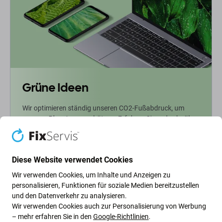
Grüne Ideen
Wir optimieren ständig unseren CO2-Fußabdruck, um
unseren Planeten zu schützen. Erfahren Sie mehr darüber,
wie wir unsere Prozesse anpassen, um unseren
Fußabdruck zu verringern.
Diese Website verwendet Cookies
Weiterlesen
Wir verwenden Cookies, um Inhalte und Anzeigen zu
personalisieren, Funktionen für soziale Medien bereitzustellen
und den Datenverkehr zu analysieren.
Newsletter-Fix
Wir verwenden Cookies auch zur Personalisierung von Werbung
– mehr erfahren Sie in den
Google-Richtlinien
.
Abonnieren Sie den regelmäßigen Newsletter über Rabatte und