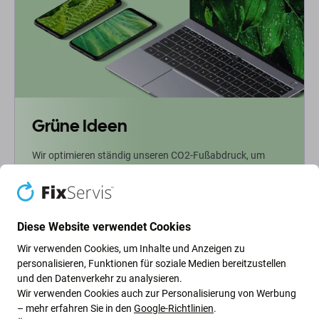
Grüne Ideen
Wir optimieren ständig unseren CO2-Fußabdruck, um
unseren Planeten zu schützen. Erfahren Sie mehr darüber,
wie wir unsere Prozesse anpassen, um unseren
Fußabdruck zu verringern.
Diese Website verwendet Cookies
Weiterlesen
Wir verwenden Cookies, um Inhalte und Anzeigen zu
personalisieren, Funktionen für soziale Medien bereitzustellen
und den Datenverkehr zu analysieren.
Newsletter-Fix
Wir verwenden Cookies auch zur Personalisierung von Werbung
– mehr erfahren Sie in den
Google-Richtlinien
.
Abonnieren Sie den regelmäßigen Newsletter über Rabatte und