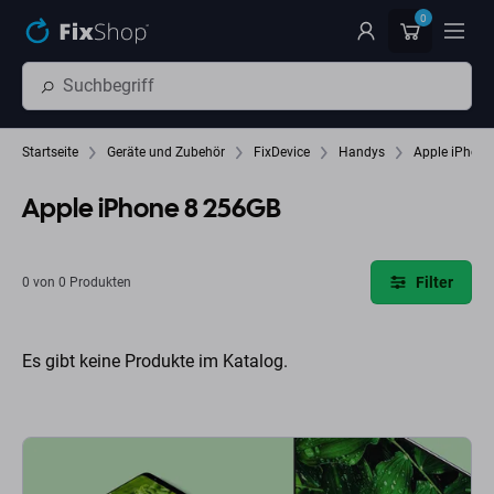
Zum Hauptinhalt springen
0
Startseite
Geräte und Zubehör
FixDevice
Handys
Apple iPhone
Apple iPhone 8 256GB
Filter
0 von 0 Produkten
Es gibt keine Produkte im Katalog.