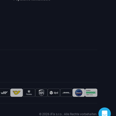
© 2026 iFix s.r.o.. Alle Rechte vorbehalten.