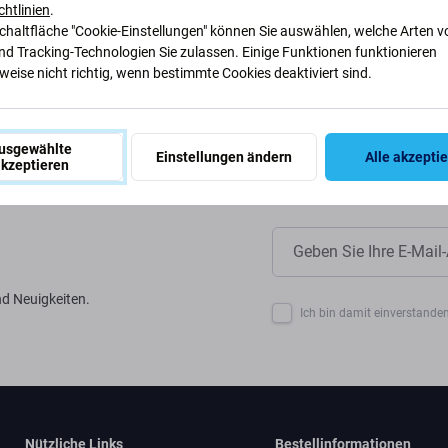
ir unsere Prozesse anpassen, um
chtlinien
.
Schaltfläche "Cookie-Einstellungen" können Sie auswählen, welche Arten v
nd Tracking-Technologien Sie zulassen. Einige Funktionen funktionieren
eise nicht richtig, wenn bestimmte Cookies deaktiviert sind.
usgewählte
Einstellungen ändern
Alle akzepti
kzeptieren
d Neuigkeiten.
Ich bin damit einverstanden
Nützliche Links
Bestellinformationen