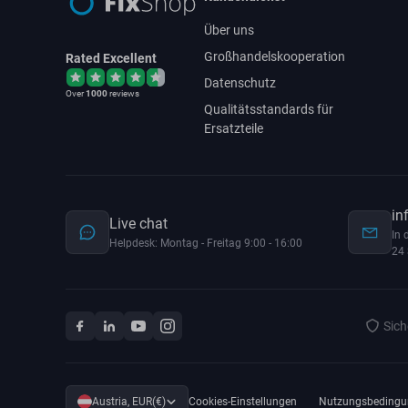
Über uns
Großhandelskooperation
Rated Excellent
Datenschutz
Over
1000
reviews
Qualitätsstandards für
Ersatzteile
in
Live chat
In 
Helpdesk: Montag - Freitag 9:00 - 16:00
24 
Sich
Austria, EUR(€)
Cookies-Einstellungen
Nutzungsbedingu