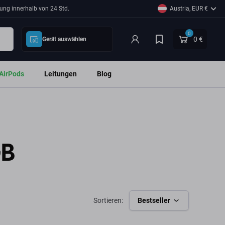
ung innerhalb von 24 Std.
Austria, EUR €
0
0 €
Gerät auswählen
AirPods
Leitungen
Blog
GB
Sortieren:
Bestseller