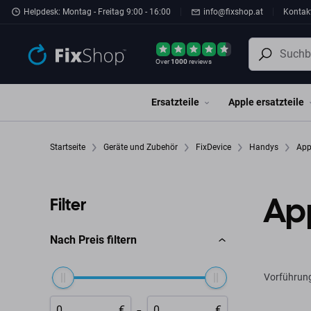
Zum Hauptinhalt springen
Helpdesk: Montag - Freitag 9:00 - 16:00
info@fixshop.at
Kontak
Over
1000
reviews
Ersatzteile
Apple ersatzteile
Startseite
Geräte und Zubehör
FixDevice
Handys
App
App
Filter
Nach Preis filtern
Vorführun
-
€
€