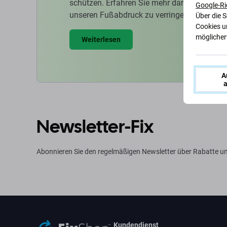
schützen. Erfahren Sie mehr darüber, wie w
Google-Ri
unseren Fußabdruck zu verringern.
Über die 
Cookies u
möglicherw
Weiterlesen
A
a
Newsletter-Fix
Abonnieren Sie den regelmäßigen Newsletter über Rabatte un
Kundendienst