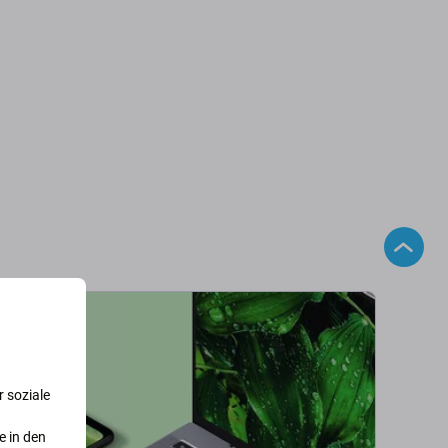
 soziale
e in den