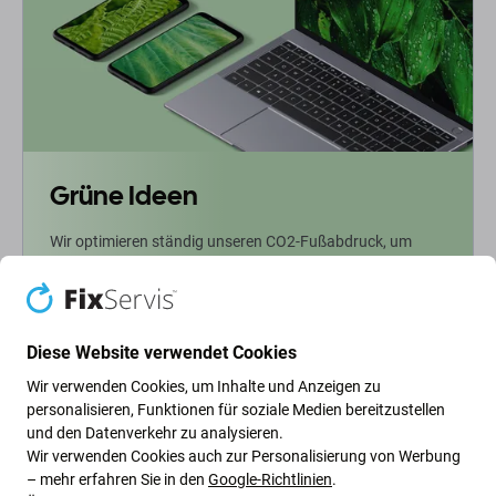
Grüne Ideen
Wir optimieren ständig unseren CO2-Fußabdruck, um
unseren Planeten zu schützen. Erfahren Sie mehr darüber,
wie wir unsere Prozesse anpassen, um unseren
Fußabdruck zu verringern.
Diese Website verwendet Cookies
Weiterlesen
Wir verwenden Cookies, um Inhalte und Anzeigen zu
personalisieren, Funktionen für soziale Medien bereitzustellen
und den Datenverkehr zu analysieren.
Newsletter-Fix
Wir verwenden Cookies auch zur Personalisierung von Werbung
– mehr erfahren Sie in den
Google-Richtlinien
.
Abonnieren Sie den regelmäßigen Newsletter über Rabatte und