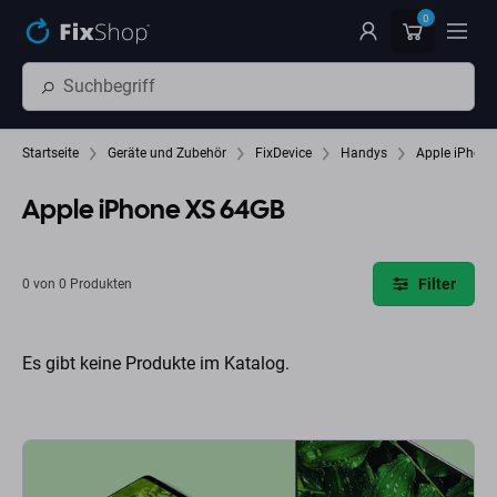
Zum Hauptinhalt springen
0
Startseite
Geräte und Zubehör
FixDevice
Handys
Apple iPhone
Apple iPhone XS 64GB
Filter
0 von 0 Produkten
Es gibt keine Produkte im Katalog.