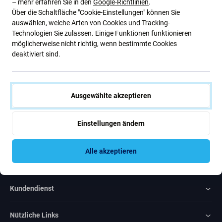
– mehr erfahren Sie in den
Google-Richtlinien
.
Über die Schaltfläche "Cookie-Einstellungen" können Sie
Abonnieren Sie den regelmäßigen Newsletter über Rabatte und
auswählen, welche Arten von Cookies und Tracking-
Neuigkeiten.
Technologien Sie zulassen. Einige Funktionen funktionieren
möglicherweise nicht richtig, wenn bestimmte Cookies
Abonnieren
deaktiviert sind.
Ich bin damit einverstanden, Newsletter zu erhalten
Ausgewählte akzeptieren
Einstellungen ändern
Alle akzeptieren
Rated Excellent
Over
1000
reviews
Kundendienst
Nützliche Links