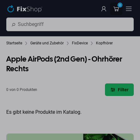
Zum Hauptinhalt springen
0
Startseite
Geräte und Zubehör
FixDevice
Kopfhörer
Apple AirPods (2nd Gen) - Ohrhörer
Rechts
Filter
0 von 0 Produkten
Es gibt keine Produkte im Katalog.