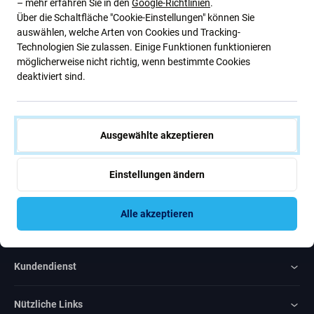
– mehr erfahren Sie in den
Google-Richtlinien
.
Über die Schaltfläche "Cookie-Einstellungen" können Sie
Abonnieren Sie den regelmäßigen Newsletter über Rabatte und
auswählen, welche Arten von Cookies und Tracking-
Neuigkeiten.
Technologien Sie zulassen. Einige Funktionen funktionieren
möglicherweise nicht richtig, wenn bestimmte Cookies
Abonnieren
deaktiviert sind.
Ich bin damit einverstanden, Newsletter zu erhalten
Ausgewählte akzeptieren
Einstellungen ändern
Alle akzeptieren
Rated Excellent
Over
1000
reviews
Kundendienst
Nützliche Links