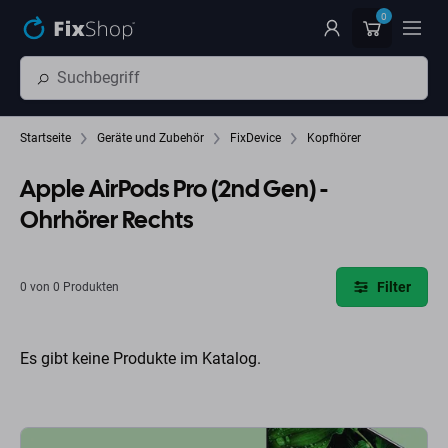
Zum Hauptinhalt springen
0
Startseite
Geräte und Zubehör
FixDevice
Kopfhörer
Apple AirPods Pro (2nd Gen) -
Ohrhörer Rechts
Filter
0 von 0 Produkten
Es gibt keine Produkte im Katalog.