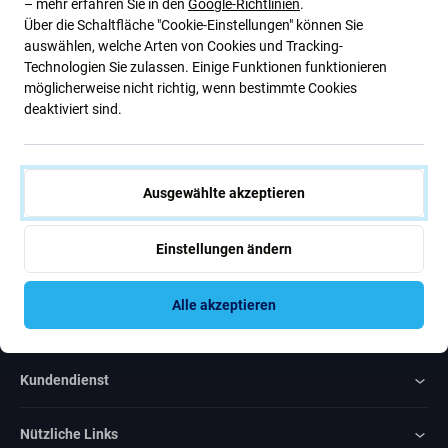
– mehr erfahren Sie in den
Google-Richtlinien
.
Über die Schaltfläche "Cookie-Einstellungen" können Sie
Abonnieren Sie den regelmäßigen Newsletter über Rabatte und
auswählen, welche Arten von Cookies und Tracking-
Neuigkeiten.
Technologien Sie zulassen. Einige Funktionen funktionieren
möglicherweise nicht richtig, wenn bestimmte Cookies
Abonnieren
deaktiviert sind.
Ich bin damit einverstanden, Newsletter zu erhalten
Ausgewählte akzeptieren
Einstellungen ändern
Alle akzeptieren
Rated Excellent
Over
1000
reviews
Kundendienst
Nützliche Links