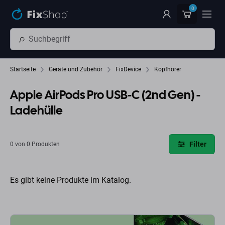
Zum Hauptinhalt springen
0
Startseite
Geräte und Zubehör
FixDevice
Kopfhörer
Apple AirPods Pro USB-C (2nd Gen) -
Ladehülle
Filter
0 von 0 Produkten
Es gibt keine Produkte im Katalog.