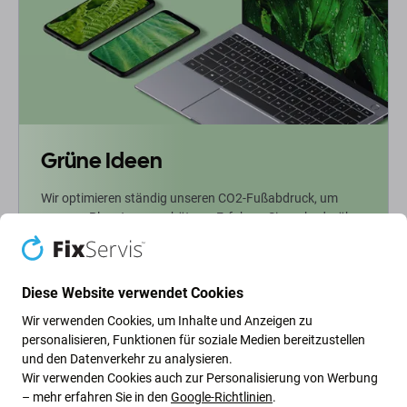
Grüne Ideen
Wir optimieren ständig unseren CO2-Fußabdruck, um
unseren Planeten zu schützen. Erfahren Sie mehr darüber,
wie wir unsere Prozesse anpassen, um unseren
Fußabdruck zu verringern.
Diese Website verwendet Cookies
Weiterlesen
Wir verwenden Cookies, um Inhalte und Anzeigen zu
personalisieren, Funktionen für soziale Medien bereitzustellen
und den Datenverkehr zu analysieren.
Newsletter-Fix
Wir verwenden Cookies auch zur Personalisierung von Werbung
– mehr erfahren Sie in den
Google-Richtlinien
.
Abonnieren Sie den regelmäßigen Newsletter über Rabatte und