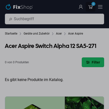
Zum Hauptinhalt springen
0
Startseite
Geräte und Zubehör
Acer
Acer Aspire
Acer Aspire Switch Alpha 12 SA5-271
Filter
0 von 0 Produkten
Es gibt keine Produkte im Katalog.