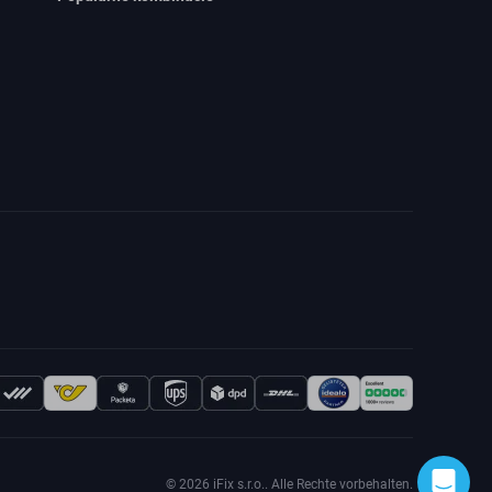
© 2026 iFix s.r.o.. Alle Rechte vorbehalten.