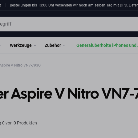
t
Bestellungen bis 13:00 Uhr versenden wir noch am selben Tag mit DPD. Liefer
Werkzeuge
Zubehör
Generalüberholte iPhones und 
Aspire V Nitro VN7-793G
r Aspire V Nitro VN7
g
0 von 0 Produkten