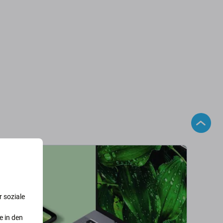
 soziale
e in den