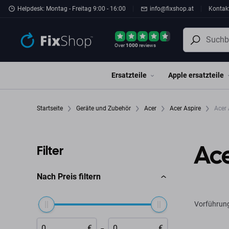
Zum Hauptinhalt springen
Helpdesk: Montag - Freitag 9:00 - 16:00
info@fixshop.at
Kontak
Over
1000
reviews
Ersatzteile
Apple ersatzteile
Startseite
Geräte und Zubehör
Acer
Acer Aspire
Acer 
Ace
Filter
Nach Preis filtern
Vorführun
-
€
€