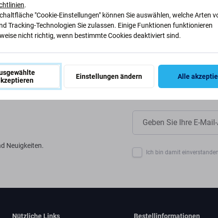
ir unsere Prozesse anpassen, um
chtlinien
.
Schaltfläche "Cookie-Einstellungen" können Sie auswählen, welche Arten v
nd Tracking-Technologien Sie zulassen. Einige Funktionen funktionieren
eise nicht richtig, wenn bestimmte Cookies deaktiviert sind.
usgewählte
Einstellungen ändern
Alle akzepti
kzeptieren
d Neuigkeiten.
Ich bin damit einverstanden
Nützliche Links
Bestellinformationen