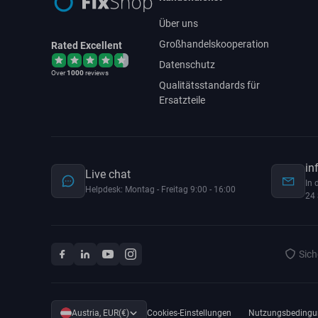
Über uns
Großhandelskooperation
Rated Excellent
Datenschutz
Over
1000
reviews
Qualitätsstandards für
Ersatzteile
in
Live chat
In 
Helpdesk: Montag - Freitag 9:00 - 16:00
24 
Sich
Austria, EUR(€)
Cookies-Einstellungen
Nutzungsbedingu