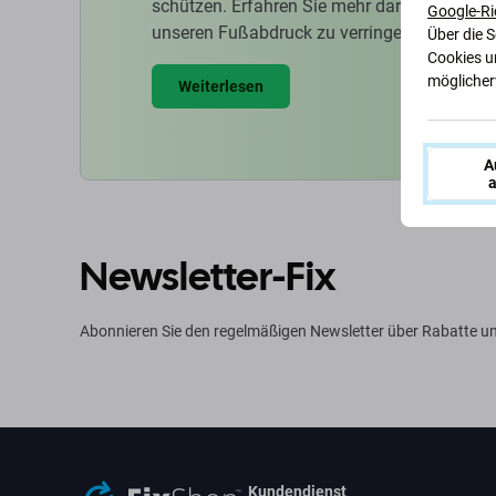
schützen. Erfahren Sie mehr darüber, wie w
Google-Ri
unseren Fußabdruck zu verringern.
Über die 
Cookies u
möglicherw
Weiterlesen
A
a
Newsletter-Fix
Abonnieren Sie den regelmäßigen Newsletter über Rabatte un
Kundendienst