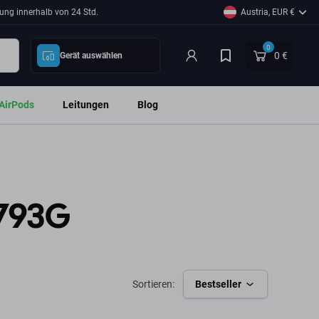
ung innerhalb von 24 Std.
Austria, EUR €
0
0 €
Gerät auswählen
AirPods
Leitungen
Blog
-793G
Sortieren:
Bestseller