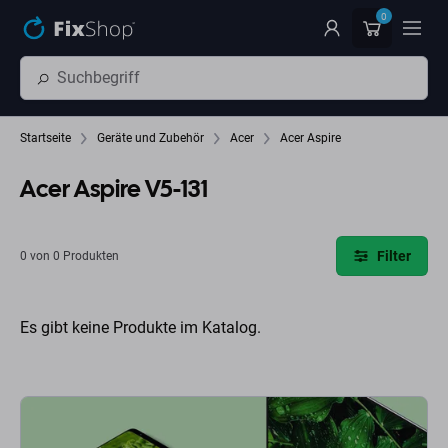
Zum Hauptinhalt springen
0
Startseite
Geräte und Zubehör
Acer
Acer Aspire
Acer Aspire V5-131
Filter
0 von 0 Produkten
Es gibt keine Produkte im Katalog.