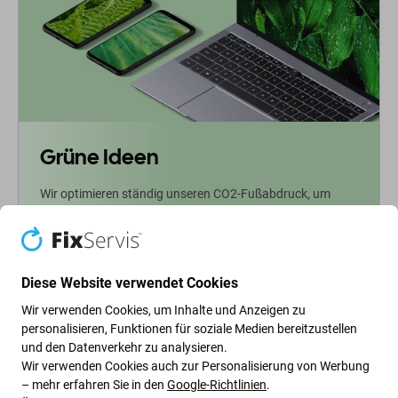
Grüne Ideen
Wir optimieren ständig unseren CO2-Fußabdruck, um
unseren Planeten zu schützen. Erfahren Sie mehr darüber,
wie wir unsere Prozesse anpassen, um unseren
Fußabdruck zu verringern.
Diese Website verwendet Cookies
Weiterlesen
Wir verwenden Cookies, um Inhalte und Anzeigen zu
personalisieren, Funktionen für soziale Medien bereitzustellen
und den Datenverkehr zu analysieren.
Newsletter-Fix
Wir verwenden Cookies auch zur Personalisierung von Werbung
– mehr erfahren Sie in den
Google-Richtlinien
.
Abonnieren Sie den regelmäßigen Newsletter über Rabatte und