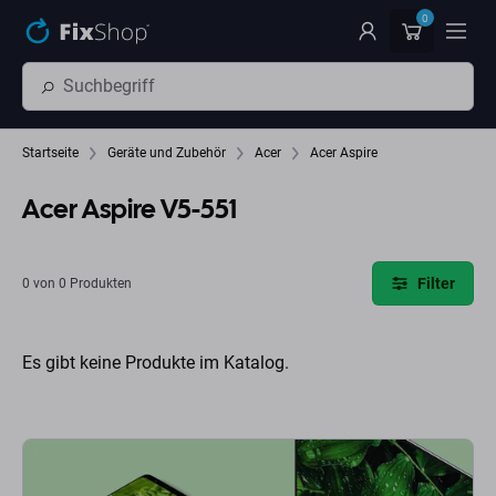
Zum Hauptinhalt springen
0
Startseite
Geräte und Zubehör
Acer
Acer Aspire
Acer Aspire V5-551
Filter
0 von 0 Produkten
Es gibt keine Produkte im Katalog.