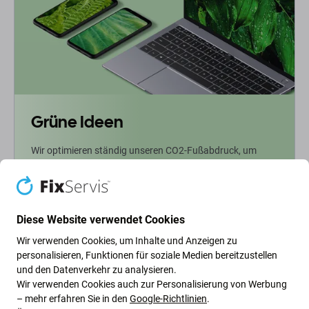
Grüne Ideen
Wir optimieren ständig unseren CO2-Fußabdruck, um
unseren Planeten zu schützen. Erfahren Sie mehr darüber,
wie wir unsere Prozesse anpassen, um unseren
Fußabdruck zu verringern.
Diese Website verwendet Cookies
Weiterlesen
Wir verwenden Cookies, um Inhalte und Anzeigen zu
personalisieren, Funktionen für soziale Medien bereitzustellen
und den Datenverkehr zu analysieren.
Newsletter-Fix
Wir verwenden Cookies auch zur Personalisierung von Werbung
– mehr erfahren Sie in den
Google-Richtlinien
.
Abonnieren Sie den regelmäßigen Newsletter über Rabatte und