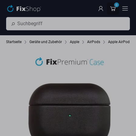
Zum Hauptinhalt springen
0
Startseite
Geräte und Zubehör
Apple
AirPods
Apple AirPods (