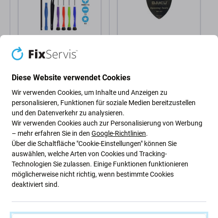
FixPremium
Baku
FixPremium - Kompletter
Baku BK-213 - Metall-
Werkzeugsatz für die
Gitarrenpick-
Diese Website verwendet Cookies
Handy-Montage 11in1
Demontagewerkzeug
(dünn)
Wir verwenden Cookies, um Inhalte und Anzeigen zu
9,74 €
1,25 €
personalisieren, Funktionen für soziale Medien bereitzustellen
AUF LAGER 4
und den Datenverkehr zu analysieren.
Stk
Wir verwenden Cookies auch zur Personalisierung von Werbung
– mehr erfahren Sie in den
Google-Richtlinien
.
Über die Schaltfläche "Cookie-Einstellungen" können Sie
auswählen, welche Arten von Cookies und Tracking-
Technologien Sie zulassen. Einige Funktionen funktionieren
möglicherweise nicht richtig, wenn bestimmte Cookies
deaktiviert sind.
Beschreibung und Spezifikation
Versand und Rückgabe