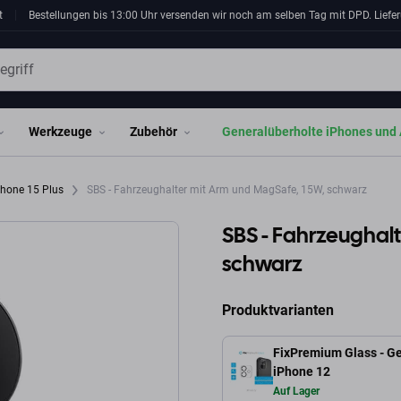
t
Bestellungen bis 13:00 Uhr versenden wir noch am selben Tag mit DPD. Liefer
Werkzeuge
Zubehör
Generalüberholte iPhones und 
Phone 15 Plus
SBS - Fahrzeughalter mit Arm und MagSafe, 15W, schwarz
SBS - Fahrzeughal
schwarz
Produktvarianten
FixPremium Glass - Ge
iPhone 12
Auf Lager