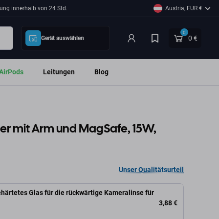
ung innerhalb von 24 Std.
Austria, EUR €
0
0 €
Gerät auswählen
AirPods
Leitungen
Blog
ter mit Arm und MagSafe, 15W,
Unser Qualitätsurteil
härtetes Glas für die rückwärtige Kameralinse für
3,88 €