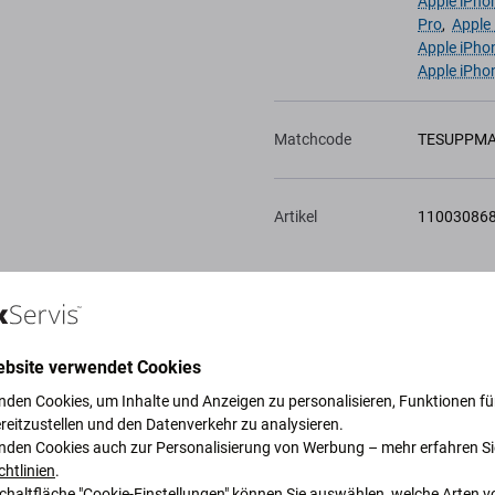
Apple iPho
Pro
,
Apple
Apple iPho
Apple iPho
Matchcode
TESUPPM
Artikel
11003086
Zur Wunschliste
hinzufügen
ebsite verwendet Cookies
nden Cookies, um Inhalte und Anzeigen zu personalisieren, Funktionen für
reitzustellen und den Datenverkehr zu analysieren.
nden Cookies auch zur Personalisierung von Werbung – mehr erfahren Si
chtlinien
.
Schaltfläche "Cookie-Einstellungen" können Sie auswählen, welche Arten v