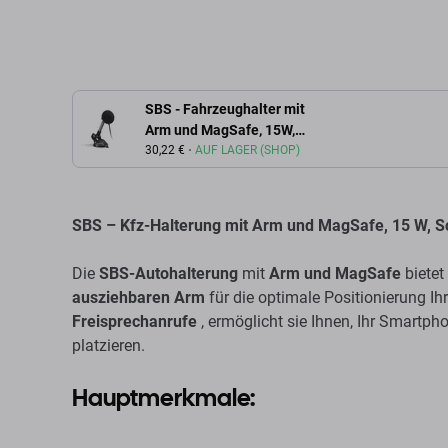
SBS - Fahrzeughalter mit
Arm und MagSafe, 15W,
schwarz
30,22 €
AUF LAGER (SHOP)
SBS – Kfz-Halterung mit Arm und MagSafe, 15 W, 
Die
SBS-Autohalterung
mit
Arm und MagSafe
bietet
ausziehbaren Arm
für die optimale Positionierung Ih
Freisprechanrufe
, ermöglicht sie Ihnen, Ihr Smartp
platzieren.
Hauptmerkmale: