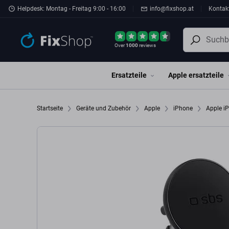
Zum Hauptinhalt springen
Helpdesk: Montag - Freitag 9:00 - 16:00
info@fixshop.at
Kontak
Over
1000
reviews
Ersatzteile
Apple ersatzteile
Startseite
Geräte und Zubehör
Apple
iPhone
Apple i