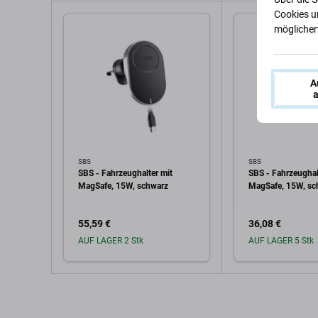
Cookies u
möglicherw
A
a
SBS
SBS
SBS - Fahrzeughalter mit
SBS - Fahrzeughal
MagSafe, 15W, schwarz
MagSafe, 15W, sc
55,59 €
36,08 €
AUF LAGER 2 Stk
AUF LAGER 5 Stk
In den Warenkorb
In den W