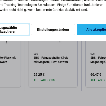
nd Tracking-Technologien Sie zulassen. Einige Funktionen funktionieren
eise nicht richtig, wenn bestimmte Cookies deaktiviert sind.
usgewählte
Einstellungen ändern
Alle akzepti
kzeptieren
SBS
SBS
ter Flexy mit
SBS - Fahrzeughalter Circle
SBS - Fahrz
hwarz
mit MagSafe, 15W, schwarz
MagCharge,
29,25 €
60,47 €
AUF LAGER 2 Stk
AUF LAGER 
arenkorb
In den Warenkorb
In 