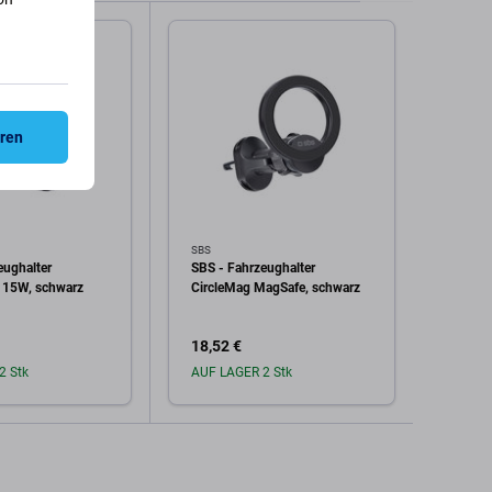
eren
SBS
SBS
eughalter
SBS - Fahrzeughalter
SBS - 
 15W, schwarz
CircleMag MagSafe, schwarz
ins Ra
18,52 €
22,42
2 Stk
AUF LAGER 2 Stk
Auf L
den Warenkorb
In den Warenkorb