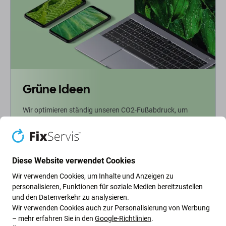
Grüne Ideen
Wir optimieren ständig unseren CO2-Fußabdruck, um
unseren Planeten zu schützen. Erfahren Sie mehr darüber,
wie wir unsere Prozesse anpassen, um unseren
Fußabdruck zu verringern.
Diese Website verwendet Cookies
Weiterlesen
Wir verwenden Cookies, um Inhalte und Anzeigen zu
personalisieren, Funktionen für soziale Medien bereitzustellen
und den Datenverkehr zu analysieren.
Newsletter-Fix
Wir verwenden Cookies auch zur Personalisierung von Werbung
– mehr erfahren Sie in den
Google-Richtlinien
.
Abonnieren Sie den regelmäßigen Newsletter über Rabatte und