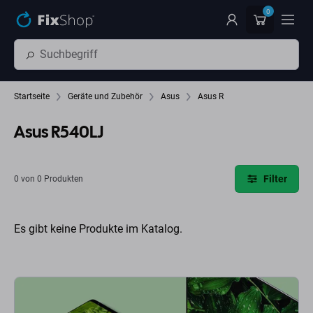
Zum Hauptinhalt springen
0
Startseite
Geräte und Zubehör
Asus
Asus R
Asus R540LJ
Filter
0 von 0 Produkten
Es gibt keine Produkte im Katalog.