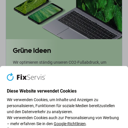
Grüne Ideen
Wir optimieren ständig unseren CO2-Fußabdruck, um
unseren Planeten zu schützen. Erfahren Sie mehr darüber,
wie wir unsere Prozesse anpassen, um unseren
Fußabdruck zu verringern.
Diese Website verwendet Cookies
Weiterlesen
Wir verwenden Cookies, um Inhalte und Anzeigen zu
personalisieren, Funktionen für soziale Medien bereitzustellen
und den Datenverkehr zu analysieren.
Newsletter-Fix
Wir verwenden Cookies auch zur Personalisierung von Werbung
– mehr erfahren Sie in den
Google-Richtlinien
.
Abonnieren Sie den regelmäßigen Newsletter über Rabatte und