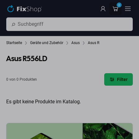
Zum Hauptinhalt springen
0
Startseite
Geräte und Zubehör
Asus
Asus R
Asus R556LD
Filter
0 von 0 Produkten
Es gibt keine Produkte im Katalog.