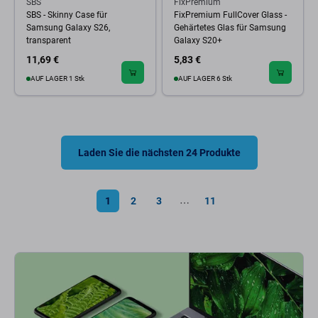
SBS
FixPremium
SBS - Skinny Case für
FixPremium FullCover Glass -
Samsung Galaxy S26,
Gehärtetes Glas für Samsung
transparent
Galaxy S20+
11,69 €
5,83 €
AUF LAGER 1 Stk
AUF LAGER 6 Stk
Laden Sie die nächsten 24 Produkte
1
2
3
11
⋯