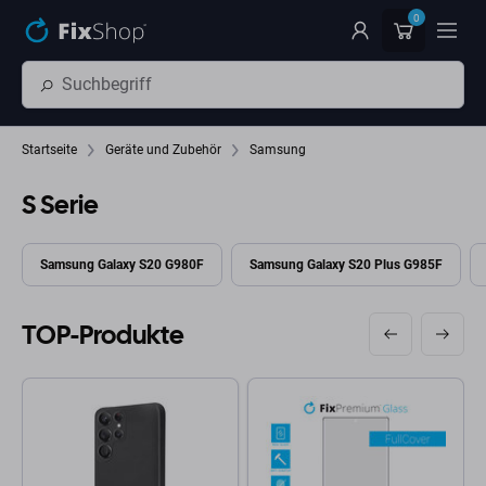
Zum Hauptinhalt springen
0
Startseite
Geräte und Zubehör
Samsung
S Serie
Samsung Galaxy S20 G980F
Samsung Galaxy S20 Plus G985F
TOP-Produkte