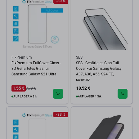
-80 %
FixPremium
SBS
FixPremium FullCover Glass -
SBS - Gehärtetes Glas Full
3D Gehärtetes Glas für
Cover Für Samsung Galaxy
Samsung Galaxy S21 Ultra
A37, A36, A56, S24 FE,
schwarz
1,55 €
18,52 €
7,79 €
AUF LAGER 6 Stk
AUF LAGER 4 Stk
-83 %