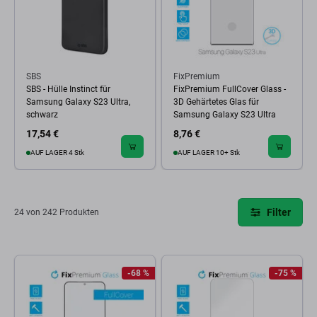
SBS
FixPremium
SBS - Hülle Instinct für
FixPremium FullCover Glass -
Samsung Galaxy S23 Ultra,
3D Gehärtetes Glas für
schwarz
Samsung Galaxy S23 Ultra
17,54 €
8,76 €
AUF LAGER 4 Stk
AUF LAGER 10+ Stk
Filter
24 von 242 Produkten
-68 %
-75 %