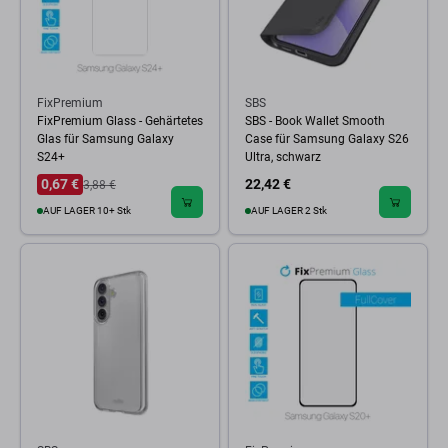
FixPremium
SBS
FixPremium Glass - Gehärtetes
SBS - Book Wallet Smooth
Glas für Samsung Galaxy
Case für Samsung Galaxy S26
S24+
Ultra, schwarz
0,67 €
22,42 €
3,88 €
AUF LAGER 10+ Stk
AUF LAGER 2 Stk