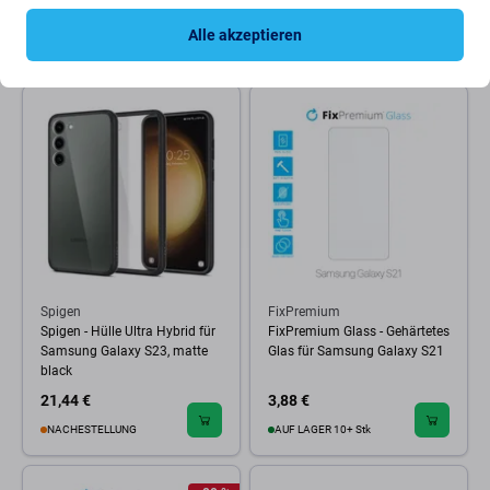
0,97 €
0,97 €
3,88 €
3,88 €
Alle akzeptieren
AUF LAGER 2 Stk
AUF LAGER 10+ Stk
Spigen
FixPremium
Spigen - Hülle Ultra Hybrid für
FixPremium Glass - Gehärtetes
Samsung Galaxy S23, matte
Glas für Samsung Galaxy S21
black
21,44 €
3,88 €
NACHESTELLUNG
AUF LAGER 10+ Stk