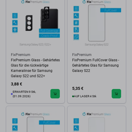
FixPremium
FixPremium
FixPremium Glass - Gehärtetes
FixPremium FullCover Glass -
Glas für die rückwärtige
Gehärtetes Glas für Samsung
Kameralinse für Samsung
Galaxy S22
Galaxy S22 und S22+
3,88 €
5,35 €
ERWARTEN 9 Stk,
(01.09.2026)
AUF LAGER 4 Stk