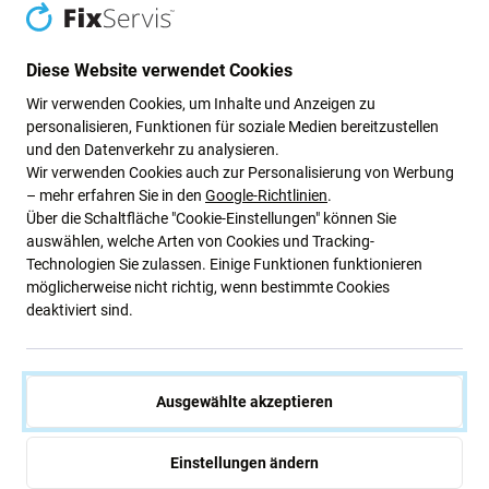
FixPremium
FixPremium
FixPremium FullCover Glass -
FixPremium Privacy Anti-Spy
Gehärtetes Glas für Samsung
Glass - Gehärtetes Glas für
Diese Website verwendet Cookies
Galaxy S25 Ultra
Samsung Galaxy S25 Edge
Wir verwenden Cookies, um Inhalte und Anzeigen zu
0,97 €
0,97 €
5,83 €
6,81 €
personalisieren, Funktionen für soziale Medien bereitzustellen
AUF LAGER 2 Stk
AUF LAGER 5 Stk
und den Datenverkehr zu analysieren.
Wir verwenden Cookies auch zur Personalisierung von Werbung
– mehr erfahren Sie in den
Google-Richtlinien
.
-75 %
-75 %
Über die Schaltfläche "Cookie-Einstellungen" können Sie
auswählen, welche Arten von Cookies und Tracking-
Technologien Sie zulassen. Einige Funktionen funktionieren
möglicherweise nicht richtig, wenn bestimmte Cookies
deaktiviert sind.
FixPremium
FixPremium
Ausgewählte akzeptieren
FixPremium Glass - Gehärtetes
FixPremium Glass - Gehärtetes
Glas für die rückwärtige
Glas für Samsung Galaxy
Kameralinse für Samsung
S20+
Einstellungen ändern
Galaxy S21 und S21+