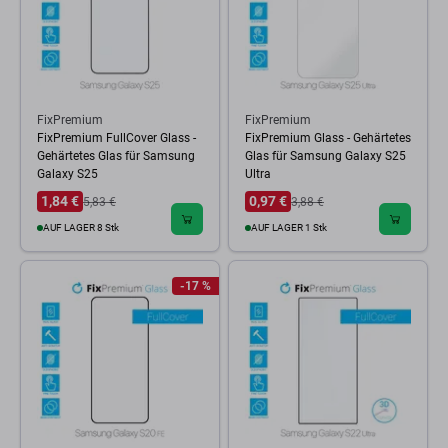
FixPremium
FixPremium
FixPremium FullCover Glass -
FixPremium Glass - Gehärtetes
Gehärtetes Glas für Samsung
Glas für Samsung Galaxy S25
Galaxy S25
Ultra
1,84 €
0,97 €
5,83 €
3,88 €
AUF LAGER 8 Stk
AUF LAGER 1 Stk
-17 %