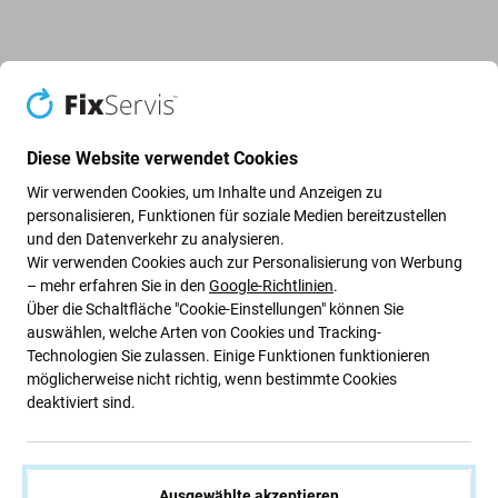
Beschreibung und Spezifikation
Versand und Rückgabe
Diese Website verwendet Cookies
Wir verwenden Cookies, um Inhalte und Anzeigen zu
personalisieren, Funktionen für soziale Medien bereitzustellen
30-W-USB-C-Ladeadapter |
und den Datenverkehr zu analysieren.
Kompatibel mit Apple-Geräten
Wir verwenden Cookies auch zur Personalisierung von Werbung
– mehr erfahren Sie in den
Google-Richtlinien
.
Über die Schaltfläche "Cookie-Einstellungen" können Sie
Dieser
30-W-USB-C-Ladeadapter
versorgt Apple-Geräte
auswählen, welche Arten von Cookies und Tracking-
zu Hause, im Büro oder unterwegs schnell und
Technologien Sie zulassen. Einige Funktionen funktionieren
möglicherweise nicht richtig, wenn bestimmte Cookies
zuverlässig mit Strom. Dank seiner kompakten Größe
deaktiviert sind.
lässt er sich leicht transportieren, während der USB-C-
Anschluss umfassende Kompatibilität mit modernen
Apple-Geräten gewährleistet.
Ausgewählte akzeptieren