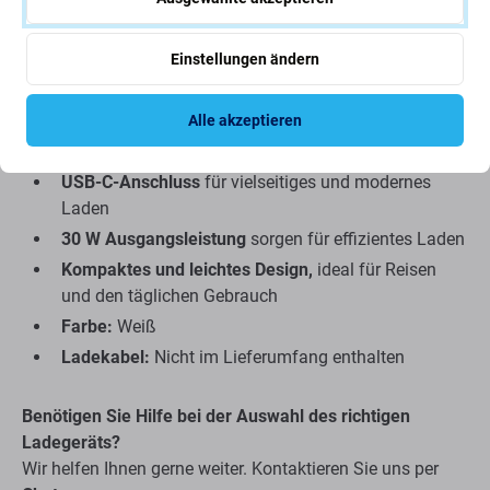
Es handelt sich um einen hochwertigen
Ersatz für das
Apple-Originalteil MY1W2ZM/A
und bietet die gleiche
Einstellungen ändern
Leistung und Ladeeffizienz.
Hauptmerkmale:
Alle akzeptieren
USB-C-Anschluss
für vielseitiges und modernes
Laden
30 W Ausgangsleistung
sorgen für effizientes Laden
Kompaktes und leichtes Design,
ideal für Reisen
und den täglichen Gebrauch
Farbe:
Weiß
Ladekabel:
Nicht im Lieferumfang enthalten
Benötigen Sie Hilfe bei der Auswahl des richtigen
Ladegeräts?
Wir helfen Ihnen gerne weiter. Kontaktieren Sie uns per