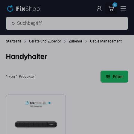
Zum Hauptinhalt springen
0
Startseite
Geräte und Zubehör
Zubehör
Cable Management
Handyhalter
Filter
1 von 1 Produkten