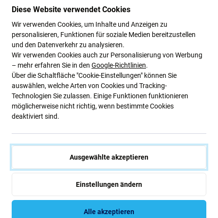
Diese Website verwendet Cookies
Grüne Ideen
Wir verwenden Cookies, um Inhalte und Anzeigen zu
Wir optimieren ständig unseren CO2-Fußabdruck, um
personalisieren, Funktionen für soziale Medien bereitzustellen
unseren Planeten zu schützen. Erfahren Sie mehr darüber,
und den Datenverkehr zu analysieren.
wie wir unsere Prozesse anpassen, um unseren
Wir verwenden Cookies auch zur Personalisierung von Werbung
Fußabdruck zu verringern.
– mehr erfahren Sie in den
Google-Richtlinien
.
Über die Schaltfläche "Cookie-Einstellungen" können Sie
Weiterlesen
auswählen, welche Arten von Cookies und Tracking-
Technologien Sie zulassen. Einige Funktionen funktionieren
möglicherweise nicht richtig, wenn bestimmte Cookies
deaktiviert sind.
Newsletter-Fix
Abonnieren Sie den regelmäßigen Newsletter über Rabatte und
Neuigkeiten.
Ausgewählte akzeptieren
Abonnieren
Einstellungen ändern
Alle akzeptieren
Ich bin damit einverstanden, Newsletter zu erhalten