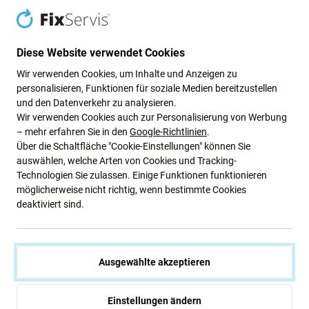
Schutz von vorne bis hinten
Diese Website verwendet Cookies
Die Hülle verfügt über eine stabile Klappe, die das Display
Wir verwenden Cookies, um Inhalte und Anzeigen zu
im geschlossenen Zustand vor Stößen und
personalisieren, Funktionen für soziale Medien bereitzustellen
Beschädigungen schützt. Im Inneren hält eine weiche
und den Datenverkehr zu analysieren.
TPU-Schale das Gerät sicher an seinem Platz, bietet
Wir verwenden Cookies auch zur Personalisierung von Werbung
hervorragende Stoßdämpfung und schützt die Kanten
– mehr erfahren Sie in den
Google-Richtlinien
.
Über die Schaltfläche "Cookie-Einstellungen" können Sie
vollständig.
auswählen, welche Arten von Cookies und Tracking-
Technologien Sie zulassen. Einige Funktionen funktionieren
praktische Wallet-Funktionalität
möglicherweise nicht richtig, wenn bestimmte Cookies
deaktiviert sind.
Das Book Wallet Lite wurde für den täglichen Gebrauch
entwickelt und verfügt über
integrierte Kartenfächer
für
Ausweis, Kreditkarten oder Fahrkarten. Ein
Ausgewählte akzeptieren
Magnetverschluss
sorgt dafür, dass alles sicher verwahrt
ist.
Einstellungen ändern