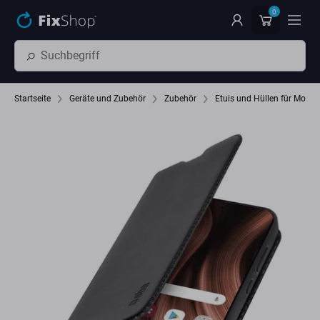
Zum Hauptinhalt springen
0
Startseite
Geräte und Zubehör
Zubehör
Etuis und Hüllen für Mobil