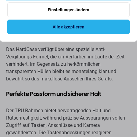
abtötet. Die Beschichtung ist nach JIS 22810/ISO 22196
Einstellungen ändern
zertifiziert und entspricht den EU-BPR-Vorschriften. Sie ist
verschleißfest und behält ihre Langzeitwirkung.
Alle akzeptieren
Vergilbungsfreie Klarheit
Das HardCase verfügt über eine spezielle Anti-
Vergilbungs-Formel, die ein Verfärben im Laufe der Zeit
verhindert. Im Gegensatz zu herkömmlichen
transparenten Hüllen bleibt es monatelang klar und
bewahrt so das makellose Aussehen Ihres Geräts.
Perfekte Passform und sicherer Halt
Der TPU-Rahmen bietet hervorragenden Halt und
Rutschfestigkeit, während präzise Aussparungen vollen
Zugriff auf Tasten, Anschlüsse und Kamera
gewährleisten. Die Tastenabdeckungen reagieren