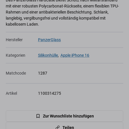
Das PanzerGlass HardCase bietet Schutz nach Militärstandard
mit einer robusten Polycarbonat-Rückseite, einem flexiblen TPU-
Rahmen und einer antibakteriellen Beschichtung. Schlank,
langlebig, vergilbungsfrei und vollständig kompatibel mit
kabellosem Laden.
Hersteller
PanzerGlass
Kategorien
Silikonhülle
,
Apple iPhone 16
Matchcode
1287
Artikel
1100314275
Zur Wunschliste hinzufügen
Teilen