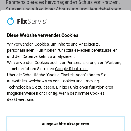
Rahmens bietet es hervorragenden Schutz vor Kratzern,
Stürzen und alltäglicher Abnutzung und liegt dabei stets
komfortabel und sicher in der Hand.
Strapazierfähige Materialien mit Schutz nach
Diese Website verwendet Cookies
Militärstandard
Wir verwenden Cookies, um Inhalte und Anzeigen zu
personalisieren, Funktionen für soziale Medien bereitzustellen
Das HardCase kombiniert eine robuste PC-Rückseite mit
und den Datenverkehr zu analysieren.
einem stoßdämpfenden TPU-Rahmen und bietet so
Wir verwenden Cookies auch zur Personalisierung von Werbung
optimalen Schutz vor Stößen. Es wurde unter extremen
– mehr erfahren Sie in den
Google-Richtlinien
.
Über die Schaltfläche "Cookie-Einstellungen" können Sie
Bedingungen getestet und erfüllt
dreifache
auswählen, welche Arten von Cookies und Tracking-
Militärstandards
, wodurch Ihr Gerät im täglichen
Technologien Sie zulassen. Einige Funktionen funktionieren
Gebrauch bestens geschützt ist.
möglicherweise nicht richtig, wenn bestimmte Cookies
deaktiviert sind.
Antibakterielle Beschichtung
Das Gehäuse ist mit einer
aktiven antibakteriellen
Ausgewählte akzeptieren
Schicht
versehen, die bis zu 99 % der gängigen Bakterien